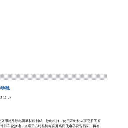
接地靴
-11-07
接地靴采用特殊导电耐磨材料制成，导电性好，使用寿命长从而克服了原
构件和车轮接地，当遇雷击时整机电位升高而使电器设备损坏。再有