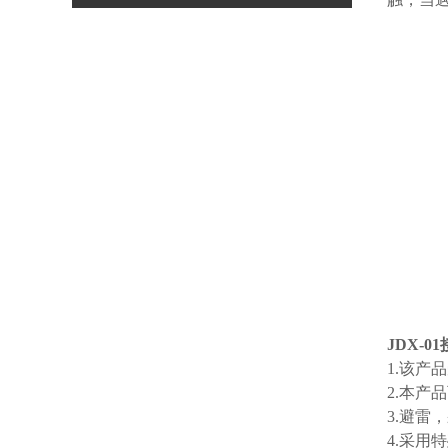
JDX-0
1.该产
2.本产
3.避
4.采用