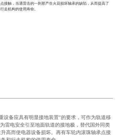
承点接触，当遇雷击的一刹那产生火花损坏轴承的缺陷，从而提高了
和行走机构的使用寿命。
每台起重设备应具有明显接地装置"的要求，可作为轨道移
，可为雷电安全引至地面轨道的接地极，替代国外同类
位升高而使电器设备损坏。再有车轮内滚珠轴承点接
设备和行走机构的使用寿命。