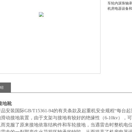
车轮内滚珠轴
机房电器设备
绍
1接地靴
品安装国际GB/T15361-94的有关条款及起重机安全规程“
滑动接地装置，由于支架与接地有较好的绝缘性（6-10kv）
从而克服了原来接地依靠结构件和车轮接地，当遇雷击时整机电
遇雷击的一刹那产生火花损坏轴承的缺陷，从而提高了机房电器