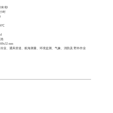
.0米/秒
/小时
分
0℃
d
电池
9x32 mm
冷业、通风管道、航海测量、环境监测、气象、消防及 野外作业