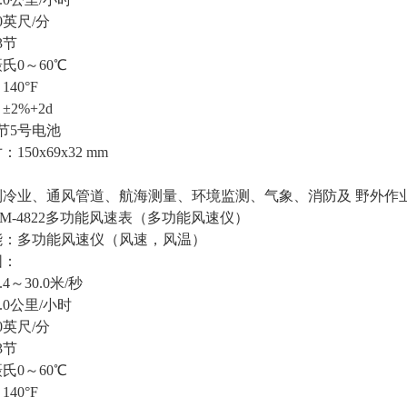
10英尺/分
.3节
氏0～60℃
140°F
2%+2d
节5号电池
150x69x32 mm
制冷业、通风管道、航海测量、环境监测、气象、消防及 野外作
AM-4822多功能风速表（多功能风速仪）
能：多功能风速仪（风速，风温）
围：
4～30.0米/秒
08.0公里/小时
10英尺/分
.3节
氏0～60℃
140°F