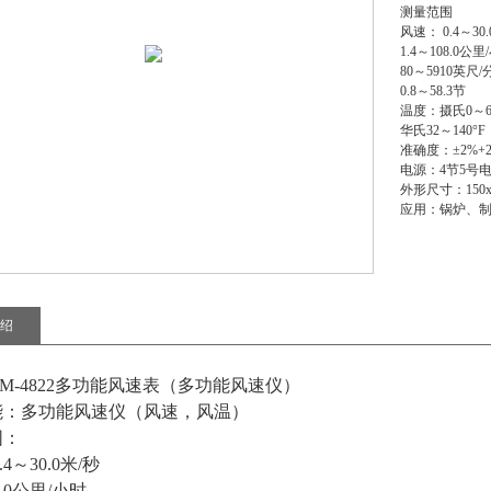
测量范围
风速： 0.4～30
1.4～108.0公里
80～5910英尺/
0.8～58.3节
温度：摄氏0～6
华氏32～140°F
准确度：±2%+2
电源：4节5号
外形尺寸：150x6
应用：锅炉、制
绍
AM-4822多功能风速表（多功能风速仪）
能：多功能风速仪（风速，风温）
围：
4～30.0米/秒
08.0公里/小时