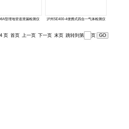
808A型埋地管道泄漏检测仪
泸州SE400-4便携式四合一气体检测仪
/ 4 页 首页 上一页
下一页
末页
跳转到第
页