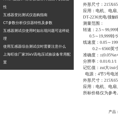
外形尺寸：215X65
性
应用：电机、电扇
互感器变比测试仪选购指南
DT-2236光电/接
CT参数分析仪仪器特性及参数
测量范围：
转速：2.5～99,99
互感器测试仪使用时如出现问题可这样处
0.5～19,999转/
理
线速度：0.05～199
使用互感器综合测试仪时需要注意什么
0.2～6560英寸
上海旺徐厂家35kV高电压试验设备常用配
准确度：
±(0.05%n
分辨率：0.01/0.1/1
置
记忆值：zui大/zui小
电源：4节5号电
外形尺寸：215X65
应用：电机、电扇
所标价格仅为参考
产品