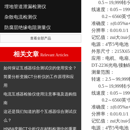
0.5～19,999转/
埋地管道泄漏检测仪
线速度：0.05～199
0.2～6560英寸
杂散电流检测仪
准确度：±(0.05%n+
防腐层绝缘电阻测量仪
分辨率：0.01/0.1/1
记忆值：zui大/zui小
查看全部产品
电源：4节5号电池
外形尺寸：215X65
相关文章
Relevant Articles
应用：电机、电扇
DT-2236光电/接
如何保证互感器综合测试仪的使用安全？
测量范围：
简要分析变频CT分析仪的工作原理和应
转速：2.5～99,99
用
0.5～19,999转/
线速度：0.05～199
电流互感器检验仪使用注意事项及选购指
0.2～6560英寸
南
准确度：±(0.05%n+
这还是我们知道的那个互感器综合测试仪
分辨率：0.01/0.1/1
么？
记忆值：zui大/zui小
电源：4节5号电池
HN8A变频CT分析仪在材料检测中的重要