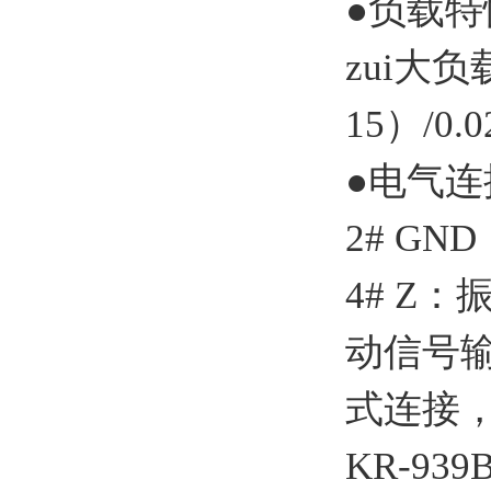
●负载特
zui大
15）/0
●电气连
2# G
4# Z
动信号
式连接
KR-9