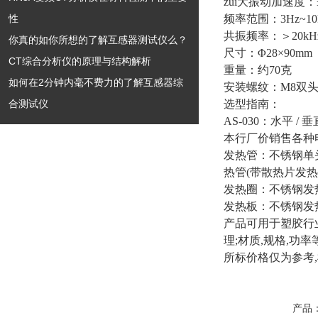
zui大振动加速度：
性
频率范围：3Hz~10
共振频率：
＞20kH
你真的如你所想的了解互感器测试仪么？
尺寸：
Φ28×90mm
CT综合分析仪的原理与结构解析
重量：约70克
如何在2分钟内毫不费力的了解互感器综
安装螺纹：M8双
合测试仪
选型指南：
AS-030：水平 
本行厂价销售各种
发热管：不锈钢单
热管(带散热片发热
发热圈：不锈钢发
发热板：不锈钢发
产品可用于塑胶行
理;材质,规格,功
所标价格仅为参考
产品