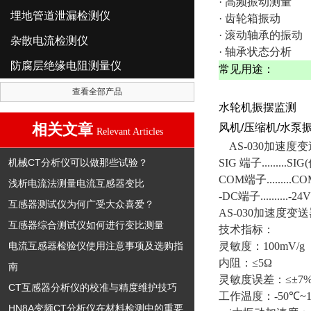
· 高频振动测量
埋地管道泄漏检测仪
· 齿轮箱振动
· 滚动轴承的振动
杂散电流检测仪
· 轴承状态分析
防腐层绝缘电阻测量仪
常见用途：
查看全部产品
水轮机振摆监测
相关文章
风机/压缩机/水泵
Relevant Articles
AS-030加速度
机械CT分析仪可以做那些试验？
SIG 端子.........
COM端子........
浅析电流法测量电流互感器变比
-DC端子.........
互感器测试仪为何广受大众喜爱？
AS-030加速度变
互感器综合测试仪如何进行变比测量
技术指标：
电流互感器检验仪使用注意事项及选购指
灵敏度：100mV/g
内阻：
≤5Ω
南
灵敏度误差：
≤±7
CT互感器分析仪的校准与精度维护技巧
工作温度：-50
℃~
HN8A变频CT分析仪在材料检测中的重要