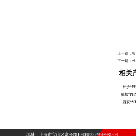
上一篇：
银
下一篇：
长
相关
长沙*P
成都*P
西安*V
地址：上海市宝山区富长路1080弄357号4号楼508