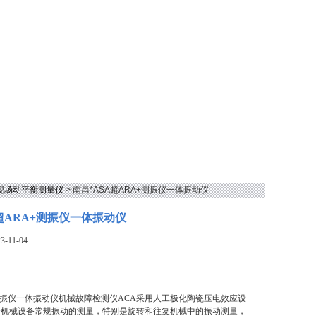
型现场动平衡测量仪
> 南昌*ASA超ARA+测振仪一体振动仪
A超ARA+测振仪一体振动仪
-11-04
+测振仪一体振动仪机械故障检测仪ACA采用人工极化陶瓷压电效应设
于机械设备常规振动的测量，特别是旋转和往复机械中的振动测量，