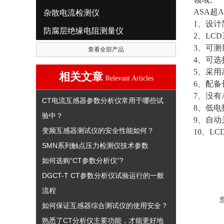
ASA超
杂散电流检测仪
1
、设计
防腐层绝缘电阻测量仪
2
、
LCD
3
、可测
查看全部产品
4
、可选
5
、采用
相关文章
Relevant Articles
6
、配备
7
、没有
CT电流互感器参数分析仪常用于哪些试
8
、低电
验中？
9
、自动
变频互感器测试仪的安全性能如何？
10
、
LC
SMN系列触点压力检测仪技术参数
如何选购“CT参数分析仪”?
DGCT-T CT参数分析仪试验运行的一般
流程
如何保证互感器综合测试仪的使用安全？
熟悉了CT分析仪主要功能，才能更好地