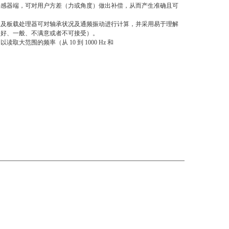
传感器端，可对用户方差（力或角度）做出补偿，从而产生准确且可
级及板载处理器可对轴承状况及通频振动进行计算，并采用易于理解
良好、一般、不满意或者不可接受）。
读取大范围的频率（从 10 到 1000 Hz 和