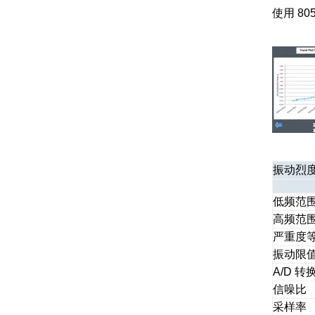
使用 8
振动烈
低频范
高频范围
严重度
振动限
A/D 转
信噪比
采样率