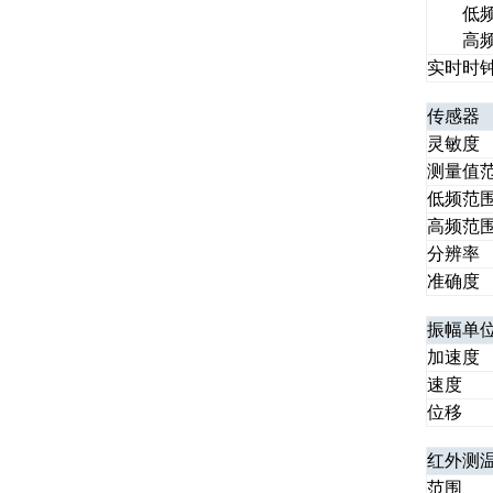
低
高
实时时
传感器
灵敏度
测量值
低频范
高频范
分辨率
准确度
振幅单
加速度
速度
位移
红外测
范围