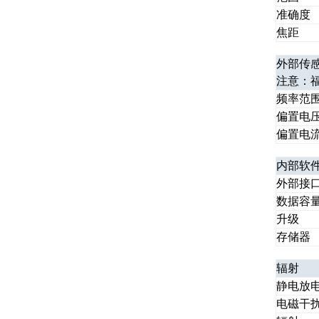
准确度
焦距
外部传
注意：
频率范
偏置电
偏置电
内部软
外部接
数据容
升级
存储器
辐射
静电放
电磁干