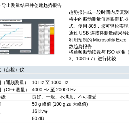
05 导出测量结果并创建趋势报告
趋势报告或一段时间内反复测
格中的振动测量值是跟踪机器
式。使用 805，您可轻松实
通过 USB 连接将测量结果导出至
利用预制的 Microsoft® Ex
数趋势报告
将通频振动读数与 ISO 标准（10
3、10816-7）进行比较
度（点检）仪
围（通频测量）
10 Hz 至 1000 Hz
（CF+ 测量）
4000 Hz 至 20000 Hz
等级
良好、一般、不满意、不可接受
值
50 g 峰值 (100 g zui大峰值)
换
16 比特
80 dB