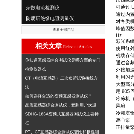
可通过 
杂散电流检测仪
通过内置模
防腐层绝缘电阻测量仪
对各类机
峰值因数
查看全部产品
Hz
彩光系
相关文章
Relevant Articles
使用红
机载存储
你知道互感器综合测试仪是哪方面的专门
通过音
检测仪器么
外接加
利用闪
CT（电流互感器）二次负荷试验接线方
大型高
法
用 80
如何选择合适的变频互感器测试仪？
冷冻机
品质互感器综合测试仪，受到用户欢迎
风扇
冷却塔
SDHG-186A变频式互感器测试仪主要特
离心泵
征
正排量
PT、CT互感器综合测试仪变比和极性测