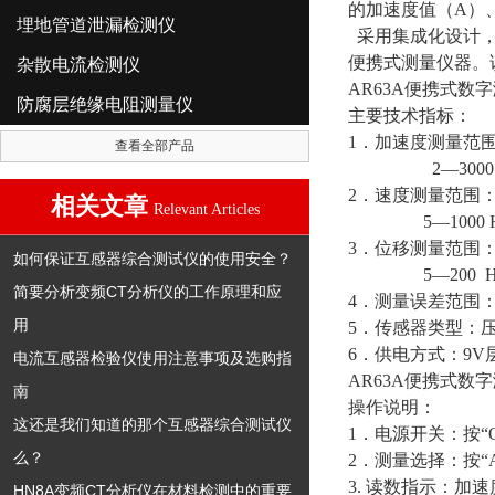
的加速度值（A）
埋地管道泄漏检测仪
采用集成化设计
便携式测量仪器。
杂散电流检测仪
AR63A便携式数
防腐层绝缘电阻测量仪
主要技术指标：
1．加速度测量范围：0
查看全部产品
2—3000 H
2．速度测量范围：0—
相关文章
Relevant Articles
5—1000 H
3．位移测量范围：0
如何保证互感器综合测试仪的使用安全？
5—200 H
简要分析变频CT分析仪的工作原理和应
4．测量误差范围：
用
5．传感器类型：
6．供电方式：9V
电流互感器检验仪使用注意事项及选购指
AR63A便携式数
南
操作说明：
这还是我们知道的那个互感器综合测试仪
1．电源开关：按“
么？
2．测量选择：按“
3. 读数指示：
HN8A变频CT分析仪在材料检测中的重要