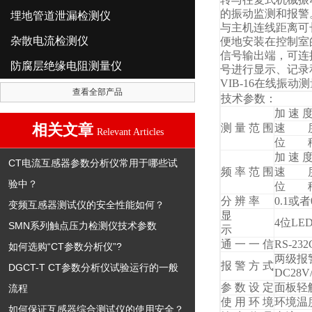
的振动监测和报警。
埋地管道泄漏检测仪
与主机连线距离可长
杂散电流检测仪
便地安装在控制室
信号输出端，可连
防腐层绝缘电阻测量仪
号进行显示、记录
VIB-16在线振动
查看全部产品
技术参数：
加 速 
相关文章
测 量 范 围
速 
Relevant Articles
位 
加 速 
CT电流互感器参数分析仪常用于哪些试
频 率 范 围
速 
验中？
位 
分 辨 率
0.1或者
变频互感器测试仪的安全性能如何？
显
4位L
SMN系列触点压力检测仪技术参数
示
通 一 一 信
RS-232
如何选购“CT参数分析仪”?
两级报警
报 警 方 式
DGCT-T CT参数分析仪试验运行的一般
DC28V
参 数 设 定
面板轻
流程
使 用 环 境
环境温度
如何保证互感器综合测试仪的使用安全？