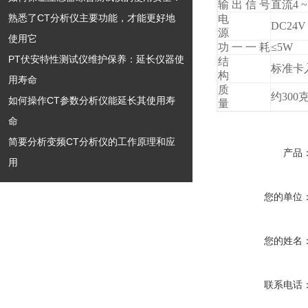
输 出 信 号
直流4 ~ 
熟悉了CT分析仪主要功能，才能更好地
电
DC24V
源
使用它
功 一 一 耗
≤5W
PT伏安特性测试仪维护保养：延长仪器使
结
标准卡
构
用寿命​
质
约300
如何操作CT参数分析仪能延长其使用寿
量
命
简要分析变频CT分析仪的工作原理和应
产品
用
您的单位
您的姓名
联系电话