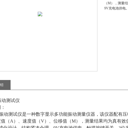
（M），测量
9V充电池供电
绍
振动测试仪
明：
型振动测试仪
是一种数字显示多功能振动测量仪器，该仪器配有压
度值（A）、速度值（V）、位移值（M），测量结果均为真有效
成化设计，结构紧凑合理，9V充电池供电。触摸按键开关。3位