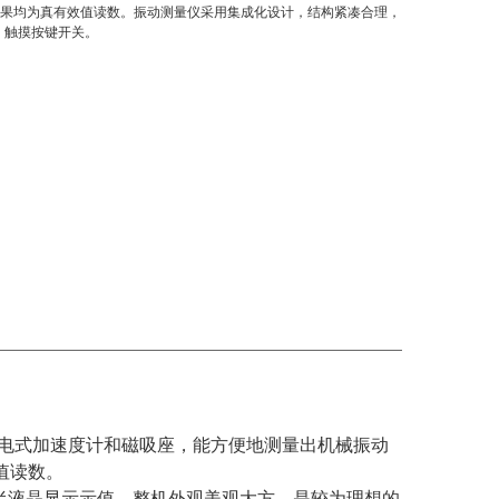
结果均为真有效值读数。振动测量仪采用集成化设计，结构紧凑合理，
。触摸按键开关。
电式加速度计和磁吸座，能方便地测量出机械振动
值读数。
半液晶显示示值、整机外观美观大方，是较为理想的