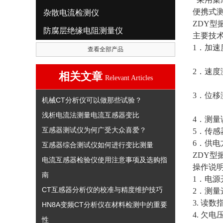
便携式
杂散电流检测仪
ZDY型
防腐层绝缘电阻测量仪
主要技
1．加速度
查看全部产品
2—3
2．速度测
相关文章
Relevant Articles
5—1
3．位移测
机械CT分析仪可以做那些试验？
5—2
浅析电流法测量电流互感器变比
4．测量
互感器测试仪为何广受大众喜爱？
5．传
6．供电
互感器综合测试仪如何进行变比测量
ZDY型
电流互感器检验仪使用注意事项及选购指
操作说
南
1．电源
CT互感器分析仪的校准与精度维护技巧
2．测量
3. 读
HN8A变频CT分析仪在材料检测中的重要
4. 欠
性