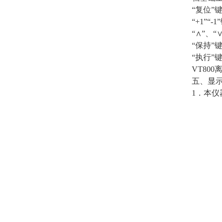
“复位”
“+1”“
“∧”、
“保持”
“执行”
VT80
五、显
1．本