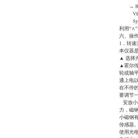
→ R
Vib
Syn
利用“∧
六、操
1．转速
本仪器是
▲ 选择
▲霍尔
轮或轴
通上电
在不停
要调节
安放小
力，磁钢
小磁钢
传感器
使用光