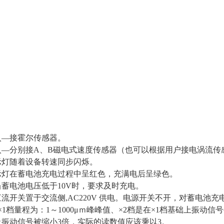
入―接霍尔传感器。
入―分别接A、B磁电式速度传感器（也可以根据用户接电涡流传
示灯随着设备转速同步闪烁。
示灯在蓄电池充电过程中呈红色，充满电后呈绿色。
蓄电池电压低于10V时，要求及时充电。
流开关置于交流侧,AC220V 供电。电源开关不开，对蓄电池
1档量程为：1～1000μｍ峰峰值、×2档是在×1档基础上振动信
上振动信号被缩小3倍，实际的读数值应该乘以3。