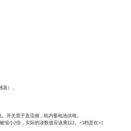
感器）。
充电。开关置于直流侧，机内蓄电池供电。
号被缩小2倍，实际的读数值应该乘以2。×3档是在×1