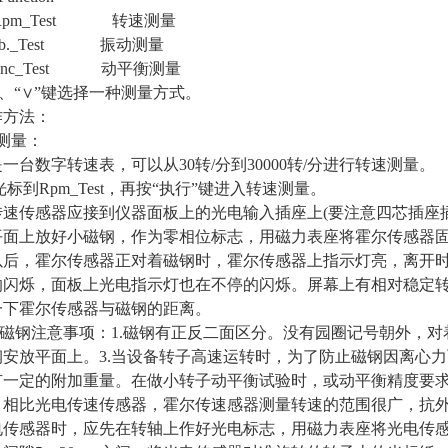
pm_Test 转速测量
._Test 振动测量
c_Test 动平衡测量
”、“∨”键选择一种测量方式。
作方法：
测量：
一台数字转速表，可以从30转/分到30000转/分进行转速测量。
光标到Rpm_Test，再按“执行”键进入转速测量。
传速传感器应接到仪器面板上的光电输入插座上(要注意四芯插座
平面上放好小磁钢，作为零相位标志，用磁力表座将霍尔传感器固
以后，霍尔传感器正对着磁钢时，霍尔传感器上指示灯亮，离开
的闪烁，面板上光电指示灯也在不停的闪烁。屏幕上有相对稳定
一下霍尔传感器与磁钢的距离。
磁钢注意事项：1.磁钢有正反二面区分。没有园圈记号朝外，对
安放平面上。3.当设备转子高速运转时，为了防止磁钢因离心力
有一定的附加重量。在做小转子动平衡试验时，或动平衡精度要
。相比光电传速传感器，霍尔传速感器测量转速
的范围很广，抗
电传感器时，应先在转轴上作好光电标志，用磁力表座将光电传