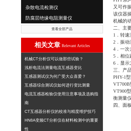
又可作
杂散电流检测仪
该仪器
防腐层绝缘电阻测量仪
机械的
二、主
查看全部产品
1．转速
2．振动
相关文章
Relevant Articles
4．一次
5．相位跟
机械CT分析仪可以做那些试验？
6．显
浅析电流法测量电流互感器变比
三、产
互感器测试仪为何广受大众喜爱？
PHY-
VT70
互感器综合测试仪如何进行变比测量
VT90
电流互感器检验仪使用注意事项及选购指
衡测量
南
四、面
CT互感器分析仪的校准与精度维护技巧
HN8A变频CT分析仪在材料检测中的重要
性