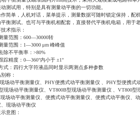
振动测试用，特别是具有测量动平衡的一切功能。
操作简单，人机对话，菜单提示，测量数据可随时锁定保持，配
动平衡测试。也可与平衡机相配套，直接替代平衡机电箱，用于
要技术指示：
测量范围：600—30000转
测量范围：1—3000 μm 峰峰值
去除不平衡率
：
>80%
踪精度：0—360°内小于 ±1°
示方式：四行大字符液晶同时显示两测点多种参数
品别称：
1型现场动平衡测量仪、PHY便携式动平衡测量仪 、PHY型便携式
0B型现场动平衡测量仪、VT800B型现场动平衡测量仪 、VT800
0型现场动平衡测量仪、便携式动平衡测量仪、便携式动平衡仪、
仪、现场动平衡仪
板示意图：