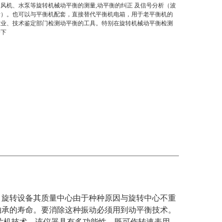
风机、水泵等旋转机械动平衡的测量,动平衡的纠正 及信号分析（波
分析）。也可以与平衡机配套，直接替代平衡机电箱，用于老平衡机的
企业、技术鉴定部门检测动平衡的工具。特别在旋转机械动平衡检测
一下
。旋转设备其质量中心由于种种原因与旋转中心不重
轴承的寿命。要消除这种振动必须用到动平衡技术。
单片机技术。该仪器具有多功能性，既可作转速表用，