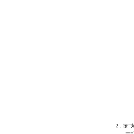
2．按“
===F