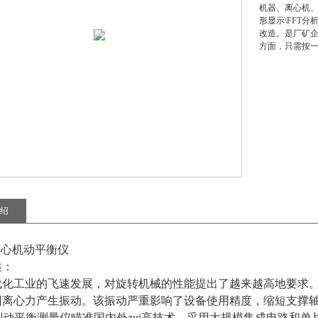
机器、离心机、
形显示\FFT
改造。是厂矿
方面，只需按
绍
0离心机动平衡仪
述：
代化工业的飞速发展，对旋转机械的性能提出了越来越高地要求
因离心力产生振动。该振动严重影响了设备使用精度，缩短支撑
列动平衡测量仪瞄准国内外zui高技术，采用大规模集成电路和