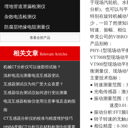
于现场汽轮机、水
埋地管道泄漏检测仪
分析)。也可以与
特别在旋转机械动
杂散电流检测仪
少，一目了然便知
防腐层绝缘电阻测量仪
转速、振幅、相位
申克公司的VIBR
查看全部产品
产品别称：
PHY-1型现场动
相关文章
Relevant Articles
VT700B型现场
VT900型现场
机械CT分析仪可以做那些试验？
衡测量仪、现场动
浅析电流法测量电流互感器变比
主要技术指标：
互感器测试仪为何广受大众喜爱？
● 转速测量范围：30
● 光电传感器：激
互感器综合测试仪如何进行变比测量
● 振动测量范围：位移
电流互感器检验仪使用注意事项及选购指
速度0.01～20
南
● 振动分析:FFT频谱
CT互感器分析仪的校准与精度维护技巧
● 转子转速的无触
● 相位精度：0-36
HN8A变频CT分析仪在材料检测中的重要