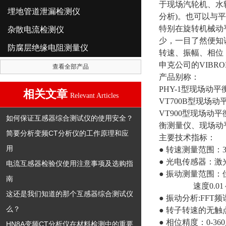
于现场汽轮机、水
埋地管道泄漏检测仪
分析)。也可以与
特别在旋转机械动
杂散电流检测仪
少，一目了然便知
防腐层绝缘电阻测量仪
转速、振幅、相位
申克公司的VIBR
查看全部产品
产品别称：
PHY-1型现场动
相关文章
Relevant Articles
VT700B型现场
VT900型现场
如何保证互感器综合测试仪的使用安全？
衡测量仪、现场动
简要分析变频CT分析仪的工作原理和应
主要技术指标：
用
● 转速测量范围：30
● 光电传感器：激
电流互感器检验仪使用注意事项及选购指
● 振动测量范围：位移
南
速度0.01～20
这还是我们知道的那个互感器综合测试仪
● 振动分析:FFT频谱
么？
● 转子转速的无触
● 相位精度：0-36
HN8A变频CT分析仪在材料检测中的重要