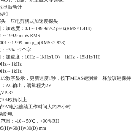
A 数显振动计
指标】
探头：压电剪切式加速度探头
速度：0.1～199.9m/s2 peak(RMS×1.414)
～199.9 mm/s RMS
01～1.999 mm p_p(RMS×2.828)
：±5％ ±2个字
加速度：10Hz～1kHz(LO)，1kHz～15kHz(HI)
Hz～1kHz
Hz～1kHz
-1/2数字显示，更新速度1秒，按下MEAS键测量，释放该键保持
：AC输出，满量程为2V
P-37
10k欧姆以上
节9V电池连续工作时间大约25小时
动断电
范围：-10～50℃，<90％RH
(H)×68(H)×30(D) mm