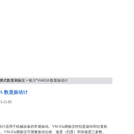
便携式数显测振仪
> 银川*Vm63A 数显振动计
3A 数显振动计
-11-05
显振动计适用于机械设备的常规振动。VM-63a测振仪特别是旋转和往复机
。VM-63a测振仪可测量振动位移、速度（烈度）和加速度三参数。