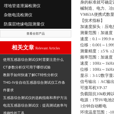
身的标准就可确定
埋地管道泄漏检测仪
械制造、电力、冶
VM63A便携式数
杂散电流检测仪
【技术指标】
防腐层绝缘电阻测量仪
加速度探头：压电
测量范围：加速度：0.1～
查看全部产品
速度：0.1～199.9 m
位移：0.001～1.999 
相关文章
Relevant Articles
测量精度：±5％ ±
频率范围：加速度：10H
使用互感器综合测试仪时需要注意什么
速度：10Hz～1kH
CT参数分析仪可用于哪些试验
位移：10Hz～1kH
教新手如何快速了解CT特性分析仪
显示：3-1/2数
信号输出：AC输出
THG-IV全自动互感器综合测试仪工作条
可接耳机VP-37
件要求
负载阻抗10k欧姆
互感器综合测试仪的选购指南和养护方法
电源：1节9V电池
电流互感器综合测试仪：提高测试效率与
1分钟自动断电
环境温度范围：-10
准确性的工具