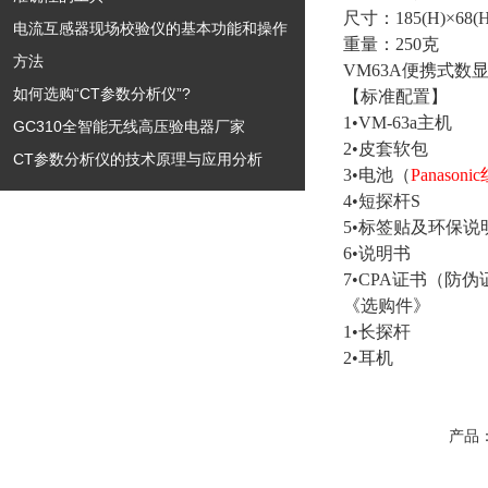
尺寸：185(H)×68(H
电流互感器现场校验仪的基本功能和操作
重量：250克
方法
VM63A便携式数
如何选购“CT参数分析仪”?
【标准配置】
1•VM-6
GC310全智能无线高压验电器厂家
2•皮套
CT参数分析仪的技术原理与应用分析
3•电池（
Panason
4•短探
5•标签贴及
6•说
7•CPA证书
《选购件》
1•长探
2•耳
产品