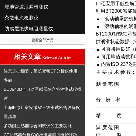
广泛应用于航空航
埋地管道泄漏检测仪
利用
BT2000智
杂散电流检测仪
▲
滚动轴承的机
▲
滚动轴承的润
防腐层绝缘电阻测量仪
BT2000智能轴
查看全部产品
供润滑状态数据（润
▲
可直接用良好（
相关文章
▲
可用峰值读数和
Relevant Articles
▲
内置ISO 2
注意这些细节，延长变频CT分析仪使用
主 要 技 术 参 数：
寿命
测 量 范 围
BC3540B全自动互感器综合特性测试仪概
述
分 辨 率
上海旺徐厂家安徽省三级承试所需设备配
精 度
置清单
多功能互感器综合测试仪的主要功能
温 度 范 围
CT互感器分析仪的校准与精度维护技巧
电 源