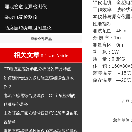
铅皮电缆、全塑电
埋地管道泄漏检测仪
工作效率、减轻线
本仪器与原有仪器
杂散电流检测仪
性能指标：
防腐层绝缘电阻测量仪
测试范围：4Km
分 辨 率：1m
查看全部产品
测量盲区：0m
功 耗：1W
相关文章
Relevant Articles
质 量：0.3KG
体 积：160×80×
CT电流互感器参数分析仪的产品特点
环境温度：－15℃
如何选择合适的多功能互感器综合测试
储存温度：—20℃
仪？
电流互感器综合测试仪：CT全项检测的
产品
精准核心装备
上海旺徐厂家安徽省四级承试所需设备配
您的单位
置清单
电流互感器现场校验仪的基本功能和操作