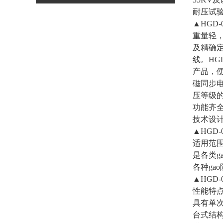
耐压试验
▲HGD
重量轻，
及精确定
线。
HG
产品，便
磁同步
压等级
功能齐全
技术设
▲HGD
适用范
是各类
各种g
▲HGD
性能特
具有单
台式结