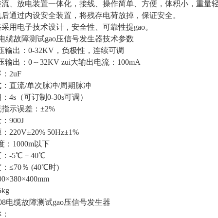
整流、放电装置一体化，接线、操作简单、方便，体积小，重量
电后通过内设安全装置，将残存电荷放掉，保证安全。
采用电子技术设计，安全性、可靠性提gao。
08电缆故障测试gao压信号发生器技术参数
o压输出：0-32KV，负极性，连续可调
压输出：0～32KV zui大输出电流：100mA
：2uF
：直流/单次脉冲/周期脉冲
：4s（可订制0-30s可调）
指示误差：±2%
：900J
220V±20% 50Hz±1%
度：1000m以下
：-5℃－40℃
≤70％ (40℃时)
0×380×400mm
kg
-08电缆故障测试gao压信号发生器
称：