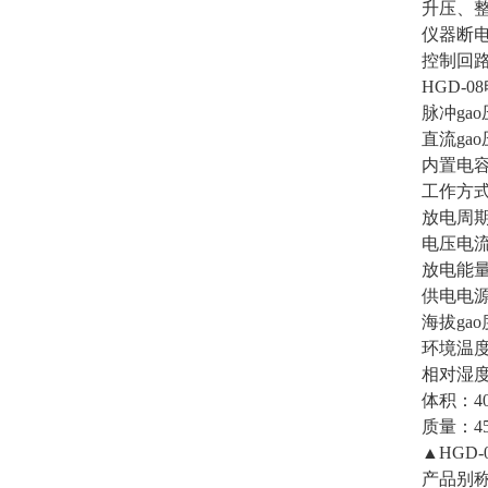
升压、
仪器断
控制回路
HGD-
脉冲ga
直流gao
内置电容
工作方式
放电周期
电压电流
放电能量
供电电源：
海拔gao
环境温度
相对湿度：
体积：40
质量：45
▲HGD
产品别