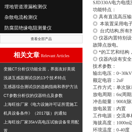
SJD330A电力
埋地管道泄漏检测仪
功能特点：
◎ 具有直流高压
杂散电流检测仪
◎ 本装置采用电
防腐层绝缘电阻测量仪
◎ 台式结构,所
◎ 仪器内置特别
查看全部产品
故障点放电。
◎ *的工艺和结
相关文章
Relevant Articles
◎ 仪器内设有安
技术参数：
变频CT分析仪功能全面，界面友好美观
输出电压：0~30
浅谈互感器测试仪的13个技术特点
额定电容：2uF
互感器综合测试仪的选购指南和养护方法
工作方式：单次脉
放电周期：6s(周
CT参数分析仪的仪器特点及参数
冲击能量：900J(
上海旺徐厂家《电力设施许可证所需施工
放电装置：内置
机具设备条件》（2017版）的通知
工作电源：交流单相22
上海旺徐厂家35kV高电压试验设备常用配
海拔高度：1000m
环境温度：0-40度
置