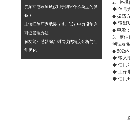
2、路径
变频互感器测试仪用于测试什么类型的设
◆ 信号
备？
◆ 振荡
◆ 输出
上海旺徐厂家承装（修、试）电力设施许
◆ 电源：
可证管理办法
3、定位
多功能互感器综合测试仪的精度分析与性
测试灵
能优化
◆ 50
◆ 输入
◆ 使用2
◆ 工作
◆ 使用