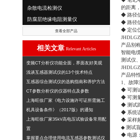
的距离
杂散电流检测仪
◆ 路径
防腐层绝缘电阻测量仪
◆ 路
◆ 定位
查看全部产品
JHDL
产品别
相关文章
Relevant Articles
智能电
测试仪
变频CT分析仪功能全面，界面友好美观
JHDL
浅谈互感器测试仪的13个技术特点
产品特
互感器综合测试仪的选购指南和养护方法
1、故障
◆ 可
CT参数分析仪的仪器特点及参数
◆ 可
上海旺徐厂家《电力设施许可证所需施工
◆ 测试
机具设备条件》（2017版）的通知
◆ 系统
上海旺徐厂家35kV高电压试验设备常用配
◆ 采样
◆ 测试
置
◆ 电源：
掌握要点合理使用电流互感器参数测试仪