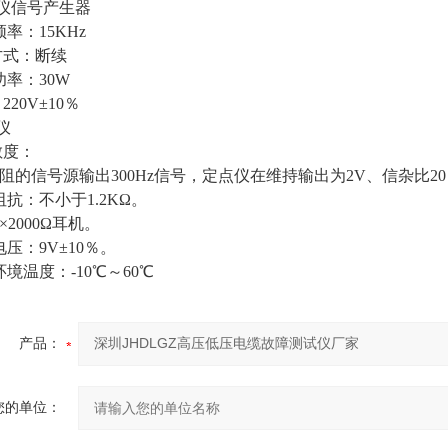
仪信号产生器
频率：15KHz
方式：断续
功率：30W
220V±10％
仪
敏度：
Ω内阻的信号源输出300Hz信号，定点仪在维持输出为2V、信杂比2
阻抗：不小于1.2KΩ。
×2000Ω耳机。
电压：9V±10％。
环境温度：-10℃～60℃
产品：
您的单位：