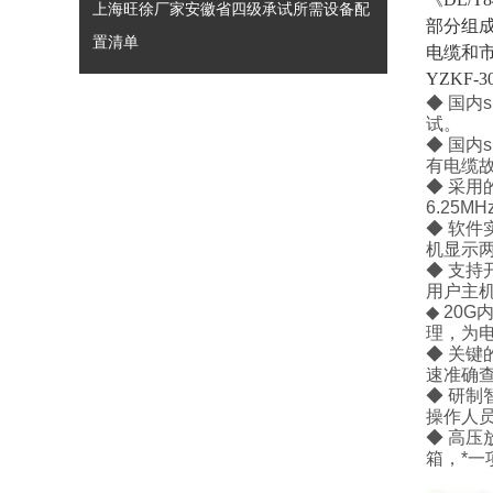
上海旺徐厂家安徽省四级承试所需设备配
部分组
置清单
电缆和
YZKF
◆ 国内
试。
◆ 国内
有电缆
◆ 采用
6.25MH
◆ 软
机显示
◆ 支持
用户主
◆
20G
理，为
◆ 关键
速准确
◆ 研制
操作人
◆ 高压
箱
，*一