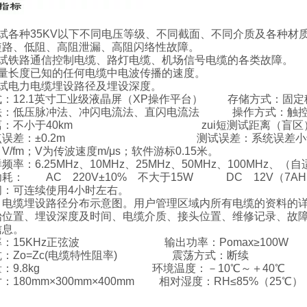
测试各种35KV以下不同电压等级、不同截面、不同介质及各种材
短路、低阻、高阻泄漏、高阻闪络性故障。
测试铁路通信控制电缆、路灯电缆、机场信号电缆的各类故障。
测量长度已知的任何电缆中电波传播的速度。
测试电力电缆埋设路径及埋设深度。
：12.1英寸工业级液晶屏（XP操作平台） 存储方式：固定移
法：低压脉冲法、冲闪电流法、直闪电流法 操作方式：触控
离：不小于40km zui短测试距离（盲区）：5
定点误差：±0.2m 测试误差：系统误差小于
V/fm；V为传波速度m/μs；软件游标0.15米。
频率：6.25MHz、10MHz、25MHz、50MHz、100MHz、（
耗： AC 220V±10% 不大于15W DC 12V（7AH
间：可连续使用4小时左右。
：电缆埋设路径分布示意图。用户管理区域内所有电缆的资料的
始位置、埋设深度及时间、电缆介质、接头位置、维修记录、故
信息。
率：15KHz正弦波 输出功率：Pomax≥100W
抗：Zo=Zc(电缆特性阻率) 震荡方式：断续
量：9.8kg 环境温度：－10℃～＋40℃
：180mm×300mm×400mm 相对湿度：RH≤85%（25℃）