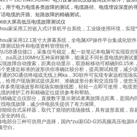
成，用于电力电缆各类故障的测试，电缆路径、电缆埋设深度的
市话电缆的开路、短路故障的精确测试。
-300B大屏高低压电缆故障测试仪
shou家采用
工控嵌入式计算机平台系统
，工业级使用环境，实现
shou家采用
12.1英寸大屏幕系统
，全
电脑XP操作平台集成化软件
故障测试软件和电缆资料管理软件。
的USB通信接口
，采集信号稳定，配一款笔记本电脑可实现双控
z、zui高达100MHz
五种采样频率，能满足不同长度电缆的测试
件实现故障自动搜索，距离自动显示，
双游标移动可精确到0.15米
两个更接近标准的波形供你准确比较分析，提高测试精度，减少
开通的3G通信终端或无线上网ka
，3G软件可实现专家远程现场
机，给用户现场测试提供及时、准确波形分析和交流指导，使您
内存多类现场波形
和现场实物接线图，轻轻一点即可使用，电缆资
电缆的维护工作和精确定位提供参考和帮助。
的精确定点仪部分，
直接数字显示测试者离故障点距离
，是国内
查找电缆故障，减少停电损失提供了有力保障。
智能组合式采样器
，取代了烦琐的现场接线，具有波形直观，容
员安全的特点。
放电部分三种可供用户选择，国内*zui
新GD-G35高频高压电源8.
项空白。