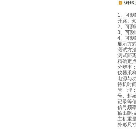
1、可
开路、
2、可
3、可
4、可
显示方式
测试方
测试距
精确
分辨率：
仪器采样
电源与功
待机时
管 理
号、起
记录等
信号频
输出阻
主机重
外形尺寸