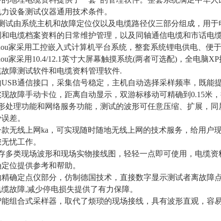
》电力设备测试仪器通用技术条件。
测试由系统主机和故障定位仪以及电缆路径仪三部分组成，用于
测和电缆档案资料的日常维护管理，以及同轴通信电缆和市话电
hou家采用工控嵌入式计算机平台系统，整套系统锂电供电、便
hou家采用10.4/12.1英寸大屏幕触摸系统(两者可选配)，全
缆故障测试软件和电缆资料管理软件.
的USB通信接口，采集信号稳定，主机自动选择采样频率，既能
现故障手动卡位，距离自动显示，双游标移动可精确到0.15米
波形处理功能和网络服务功能，测试的波形可任意压缩、扩展，同
少误差。
一款无线上网ka，可实现随时随地无线上网的技术服务，给用户
您无忧工作。
G内存多类现场波形和现场实物接线图，轻轻一点即可使用，电缆
确定位提供参考和帮助。
的精确定点仪部分，仿制德国技术，直接数字显示测试者离故障点
电缆故障,减少停电损失提供了有力保障。
智能组合式采样器，取代了烦琐的现场接线，具有波形直观，容易