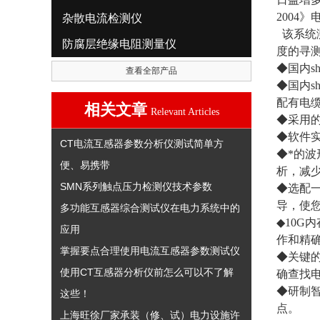
2004
杂散电流检测仪
该系统
防腐层绝缘电阻测量仪
度的寻
◆国内s
查看全部产品
◆国内s
配有电
相关文章
Relevant Articles
◆采用
◆软件实
CT电流互感器参数分析仪测试简单方
◆*的
便、易携带
析，减
SMN系列触点压力检测仪技术参数
◆选配
导，使
多功能互感器综合测试仪在电力系统中的
◆10
应用
作和精
掌握要点合理使用电流互感器参数测试仪
◆关键
使用CT互感器分析仪前怎么可以不了解
确查找
◆研制
这些！
点。
上海旺徐厂家承装（修、试）电力设施许