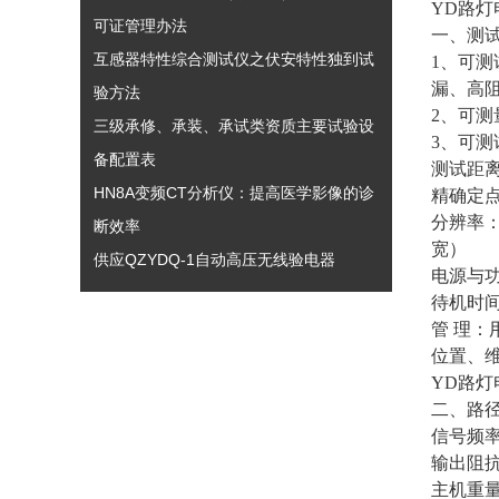
YD路
可证管理办法
一、测
互感器特性综合测试仪之伏安特性独到试
1、可
漏、高
验方法
2、可
三级承修、承装、承试类资质主要试验设
3、可
备配置表
测试距离
HN8A变频CT分析仪：提高医学影像的诊
精确定点
分辨率：
断效率
宽）
供应QZYDQ-1自动高压无线验电器
电源与功耗
待机时
管 理
位置、
YD路
二、路
信号频率
输出阻抗
主机重