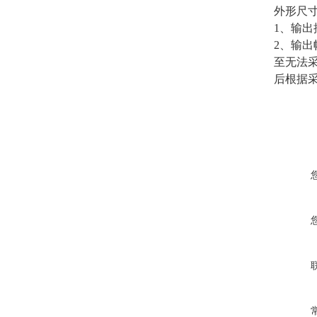
外形尺寸：
1、输
2、输
至无法
后根据