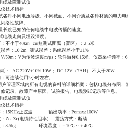
灯电缆故障测试仪
试仪技术指标：
测试各种不同电压等级、不同截面、不同介质及各种材质的电力电
阻闪络性故障。
测量长度已知的任何电缆中电波传播的速度。
测试电缆走向及埋设深度。
：不小于40km zui短测试距离（盲区）：2-5米
误差：±0.2m 测试误差：系统误差小于±1%
V/50m；V为传波速度m/μs；软件游标0.15米。仪器采样频率：6.2
： AC 220V±10% 10W； DC 12V（7AH） 不大于20W
间：可连续使用5小时左右。
：用户管理区域内所有电缆的资料的详细档案：包括电缆分布图、
维修记录、故障产生原因、试验报告、电缆测试记录等信息。
灯电缆故障测试仪
径仪技术指标
：15KHz正弦波 输出功率：Pomax≥100W
：Zo=Zc(电缆特性阻率) 震荡方式：断续
量：8.5kg 环境温度：－10℃～＋40℃