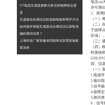
电压zu
CT电流互感器参数分析仪的铭牌标志普
亦可测
及
2、探
（一）
互感器综合测试仪的选购指南和养护方法
（二）
如何操作智能互感器综合测试仪以获取准
于故障
确的测试结果？
区域）
上海旺徐厂家安徽省四级承试所需设备配
（三）
（四）
置清单
时接收
GDLD
四、仪
（一）
1.电源
2.输出
3.信号
4.故
5.路径
6．信号