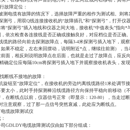
进行故障定位：
果被测电缆有故障的情况下，选择故障严重的相作为测试相。则将
探测弓，用双Q线连接接收机的“故障插孔”和“探测弓”，打开
将“探测弓”插入地线和仪器之间大地，接收机“中值表头”指向
则，依次检查各连接线是否正确或接触良好，对应档位是否正确
着线缆的路径向前去探测故障点，每隔3-4米探测弓插入地下，观
，如果不稳定，左右来回摆动，说明附近*点，继续往前测），当
在前面，相反则说明故障点在后面，也就是走过了故障点，应反
i后精确定位应每隔10cm将探测弓插入地下并观察接收机表头，
查找断线不接地的故障：
机旋钮至“故障定位”，在接收机的旁边约离线缆路径1米处调节接
不要太小，此时手持探测棒沿线缆路径方向保持平稳向前移动（
，在断线点以前，仪器信号正常（即显示：120-80），当走过
此时注意观察，过了那一点信号突然衰减，此处应为断线点。
灯电缆故障测试仪
成：
司GDLDY电缆故障测试仪由如下部分组成：