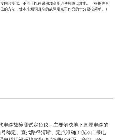
深度同步测试。不同于以往采用加高压迫使故障点放电。（根据声音
定位的方法，使本来烦琐复杂的故障定点工作变的十分轻松简单。）
一代电缆故障测试定位仪，主要解决地下直埋电缆的
信号稳定、查找路径清晰、定点准确！仪器自带电
受电缆埋设环境的影响,如:硬化路面、穿管、分