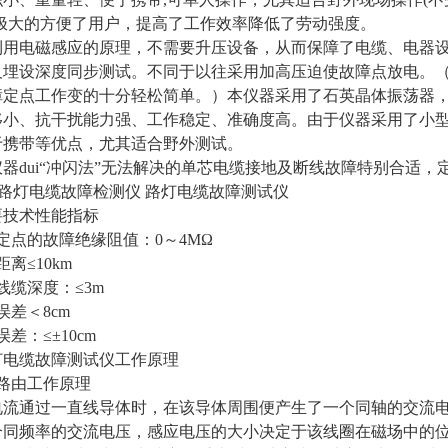
，极大的方便了用户，提高了工作效率降低了劳动强度。
利用电磁感应的原理，不需要升压设备，从而保障了电缆、电器
及埋设深度同步测试。不同于以往采用加高压迫使故障点放电。
障定点工作变的十分轻松简单。）本仪器采用了石英晶体振荡器
移小、抗干扰能力强、工作稳定、准确度高。由于仪器采用了小
于携带等优点，尤其适合野外测试。
器dui“冲闪法”无法解决的单芯电缆接地及断线故障特别合适
Y路灯电缆故障检测仪 路灯电缆故障测试仪
要技术性能指标
定点的故障绝缘阻值：0～4MΩ
离≤10km
线缆深度：≤3m
误差＜8cm
差：≤±10cm
灯电缆故障测试仪工作原理
路由工作原理
电流通过一直线导体时，在该导体周围便产生了一个同轴的交流
个同频率的交流电压，感应电压的大小决定于该线圈在磁场中的