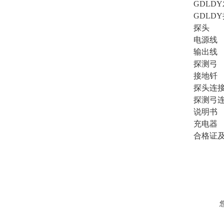
GDL
GDL
探头
电源
输出
探测弓
接
探
探
说
充
合格