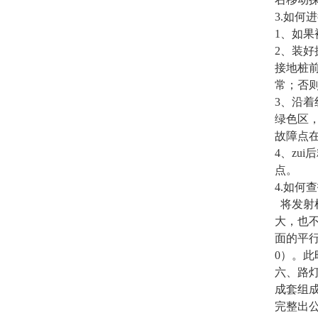
3.如何
1、如
2、装好
接地桩前
常；否
3、沿
绿色区
故障点
4、zu
点。
4.如何
将发射
大，也
面的平行
0）。
六、路
成套组
完整出公