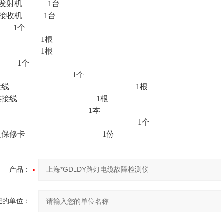
DY发射机 1台
DY接收机 1台
 1个
线 1根
线 1根
 1个
地钎 1个
头连接线 1根
测弓连接线 1根
明书 1本
电器 1个
证及保修卡 1份
产品：
您的单位：