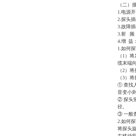
（二）
1.电源
2.探
3.故障
3.射 
4.增 
1.如何
（1）
缆末端
（2）将
（3）将
① 查找
音变小
② 探头
径。
③ 一
2.如何
将探头
右移动