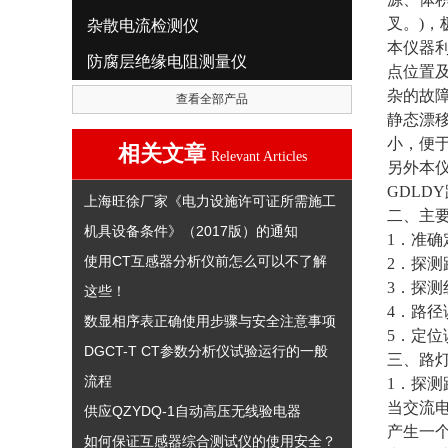
叉。)
杂散电流检测仪
本仪器
防腐层绝缘电阻测量仪
点位置
杂的故
查看全部产品
静态漂
小，便
相关文章
Relevant Articles
另外本仪
GDLD
上海旺徐厂家《电力设施许可证所需施工
二、主
机具设备条件》（2017版）的通知
1．准确
使用CT互感器分析仪前怎么可以不了解
2．探测距
3．探测
这些！
4．路径
数显相序表正确使用步骤与安全注意事项
5．定位误
DGCT-T CT参数分析仪试验运行的一般
三、路
流程
1．探测
当交流
供应QZYDQ-1自动高压无线验电器
产生一
如何保证互感器综合测试仪的使用安全？