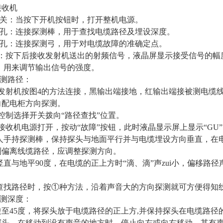
接收机
开关：当按下开机按钮时，打开整机电源。
头插孔：连接探测棒，用于查找电缆路径及埋设深度。
插孔：连接探测弓，用于对电缆故障的准确定点。
频：按下后接收发射机送出的射频信号，液晶屏显示接受信号的幅度
益：用来调节输出信号的强度。
探测路径：
将发射机按图4的方法连接，黑输出端接地，红输出端接被测电缆
向配电柜方向探测。
控制选择开关拨向“路径查找”位置。
接收机电源打开，按动“故障”按钮，此时液晶显示屏上显示“GU
人手持探测棒，保持探头与地面平行并与电缆埋设方向垂直，在电
则偏离线缆路径，应调整探测方向。
竖直与地平90度，在电缆的正上方时“滴、滴”声zui小，偏移
般查找路径时，按①种方法，沿着声音大的方向探测就可方便得知
探测深度：
旋至45度，将探头放于电缆路径的正上方,并保持探头在电缆路
探头，在移动到没有声音的地方时，停止向左或向右移动，其有