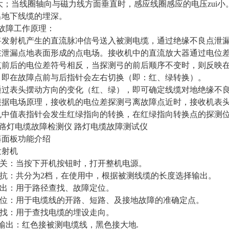
i大；当线圈轴向与磁力线方面垂直时，感应线圈感应的电压zui
出地下线缆的埋深。
测故障工作原理：
将发射机产生的直流脉冲信号送入被测电缆，通过绝缘不良点泄
在泄漏点地表面形成的点电场。接收机中的直流放大器通过电位
点前后的电位差符号相反，当探测弓的前后顺序不变时，则反映
，即在故障点前与后指针会左右切换（即：红、绿转换）。
通过表头摆动方向的变化（红、绿），即可确定线缆对地绝缘不
根据电场原理，接收机的电位差探测弓离故障点近时，接收机表
机中值表指针会发生红绿指向的转换，在红绿指向转换点的探测
Y路灯电缆故障检测仪 路灯电缆故障测试仪
器面板功能介绍
发射机
开关：当按下开机按钮时，打开整机电源。
阻抗：共分为2档，在使用中，根据被测线缆的长度选择输出。
输出：用于路径查找、故障定位。
障定位：用于电缆线的开路、短路、及接地故障的准确定点。
查找：用于查找电缆的埋设走向。
输出：红色接被测电缆线，黑色接大地.