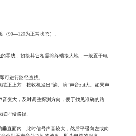
（90—120为正常状态）。
线的零线，如接其它相需将终端接大地，一般置于电
”即可进行路径查找。
缆正上方，接收机发出“滴、滴”声音zui大。如果声
路径声音变大，及时调整探测方向，便于找见准确的路
线缆埋设路径。
径的垂直面内，此时信号声音较大，然后平缓向左或向
声音处到无声音处之间的跨度，即为电缆的深度。