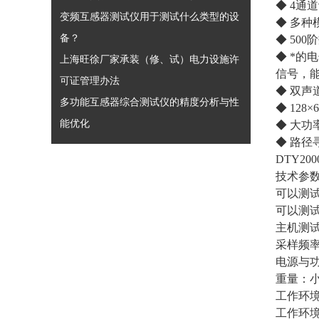
◆ 4通
变频互感器测试仪用于测试什么类型的设
◆ 多
备？
◆ 50
◆ *的
上海旺徐厂家承装（修、试）电力设施许
信号，
可证管理办法
◆ 双
多功能互感器综合测试仪的精度分析与性
◆ 12
能优化
◆ 大功
◆ 路径
DTY2
技术参
可以测
可以测
主机测试
采样频率
电源与功耗
重量：小
工作环境
工作环境