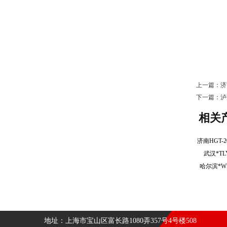
上一篇：
济
下一篇：
泸
相关
武汉*T
哈尔滨*W
地址：上海市宝山区富长路1080弄357号4号楼508