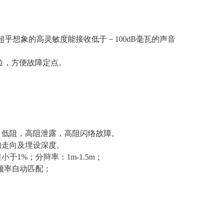
超乎想象的高灵敏度能接收低于－100dB毫瓦的声音
位，方便故障定点。
，低阻，高阻泄露，高阻闪络故障。
的走向及埋设深度。
小于1%；分辩率：1m-1.5m；
采样频率自动匹配；