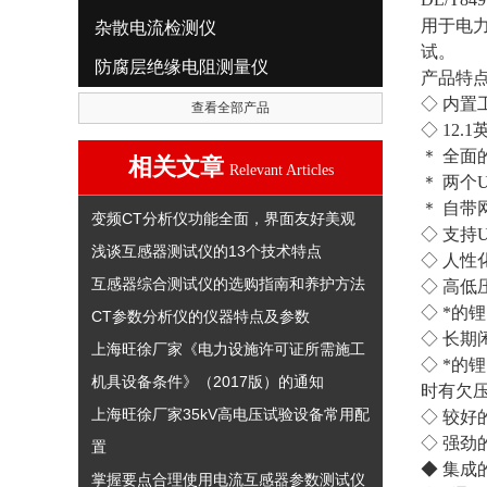
用于电
杂散电流检测仪
试。
防腐层绝缘电阻测量仪
产品特
◇ 内
查看全部产品
◇ 12
＊ 全面
相关文章
Relevant Articles
＊ 两个
＊ 自
变频CT分析仪功能全面，界面友好美观
◇ 支持
浅谈互感器测试仪的13个技术特点
◇ 人
互感器综合测试仪的选购指南和养护方法
◇ 高
◇ *的
CT参数分析仪的仪器特点及参数
◇ 长
上海旺徐厂家《电力设施许可证所需施工
◇ *
机具设备条件》（2017版）的通知
时有欠
上海旺徐厂家35kV高电压试验设备常用配
◇ 较
◇ 强
置
◆ 集
掌握要点合理使用电流互感器参数测试仪