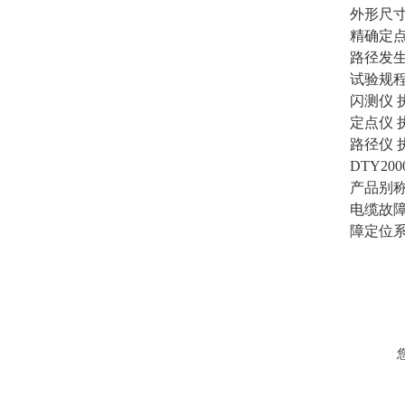
外形尺寸：
精确定点
路径发生
试验规
闪测仪 执
定点仪 执
路径仪 执
DTY2
产品别
电缆故
障定位