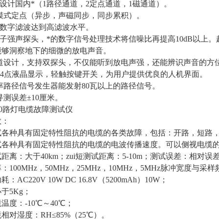
道设计国内*（1路径通道，2定点通道，1磁通道）。
种模式定点（异步，声磁同步，同步累积）。
0阶数字滤波达到高滤波水平。
电子强声探头，*的数字信号处理技术将信噪比再提高10dB以上。
能够洞察地下的细微的放电声音。
声道设计，支持双探头，不仅能听到放电声强，还能辨识声音的方
8×64点液晶显示，轻触按键开关，为用户提供优良的人机界面。
率路径信号发生器能发射80瓦以上的路径信号。
寻测误差±10厘米。
000路灯电缆故障测试仪
数：
试各种具有固定特性阻抗的电缆的各类故障，包括：开路，短路
试各种具有固定特性阻抗的电缆的电波传播速度。可以侧视电缆
距离：大于40km；zui短测试距离：5-10m；测试误差：相对误差
：100MHz，50MHz，25MHz，10MHz，5MHz脉冲宽度与
：AC220V 10W DC 16.8V（5200mAh）10W；
于5Kg；
温度：-10℃～40℃；
相对湿度：RH≤85%（25℃）。