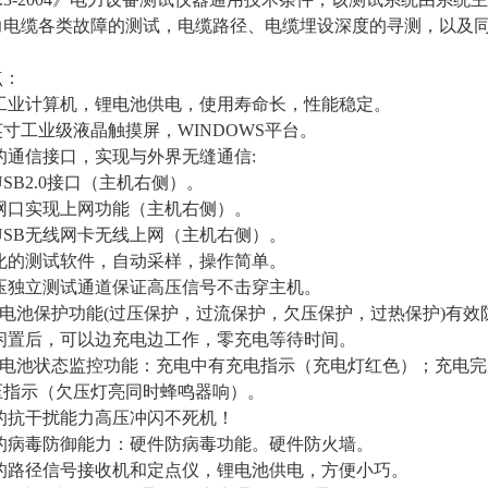
力电缆各类故障的测试，电缆路径、电缆埋设深度的寻测，以及
点：
置工业计算机，锂电池供电，使用寿命长，性能稳定。
.1英寸工业级液晶触摸屏，WINDOWS平台。
的通信接口，实现与外界无缝通信:
USB2.0接口（主机右侧）。
带网口实现上网功能（主机右侧）。
USB无线网卡无线上网（主机右侧）。
性化的测试软件，自动采样，操作简单。
低压独立测试通道保证高压信号不击穿主机。
锂电池保护功能(过压保护，过流保护，欠压保护，过热保护)有
期闲置后，可以边充电边工作，零充电等待时间。
的锂电池状态监控功能：充电中有充电指示（充电灯红色）；充电
压指示（欠压灯亮同时蜂鸣器响）。
好的抗干扰能力高压冲闪不死机！
劲的病毒防御能力：硬件防病毒功能。硬件防火墙。
成的路径信号接收机和定点仪，锂电池供电，方便小巧。