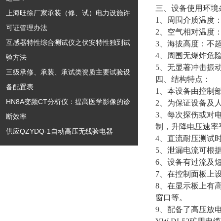
三、设备使用环境
上海旺徐厂家承装（修、试）电力设施许
1
、周围介质温度
可证管理办法
2
、空气相对温度
互感器特性综合测试仪之伏安特性独到试
3
、海拔高度：不
4
、周围无爆炸危
验方法
5
、无显著冲击振
三级承修、承装、承试类资质主要试验设
四、结构特点：
备配置表
1
、本设备由控制
HN8A变频CT分析仪：提高医学影像的诊
2
、为保证设备及
3
、每次探伤或对
断效率
制，升降电压速率
供应QZYDQ-1自动高压无线验电器
4
、直流耐压测试
5
、泄漏电流可根
6
、设备有过流及
7
、在控制面板上
8
、在显示板上有
窗口等。
9
、配备了高压放