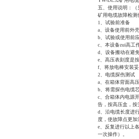
YW-DL52矿用
五、使用说明：（
矿用电缆故障检测
1
、试验前准备
a
、设备使用前外
b
、试验或使用前
c
、本设备zui高
d
、设备搬动在避
e
、高压表刻度是
f
、将放电棒安装妥
2
、电缆探伤测试
a
、在箱体背面高
b
、将需探伤电缆
c
、合箱体内电源
告，按高压盒，按
d
、沿电缆长度进
度，使故障点更加
e
、反复进行以上
一次操作）。