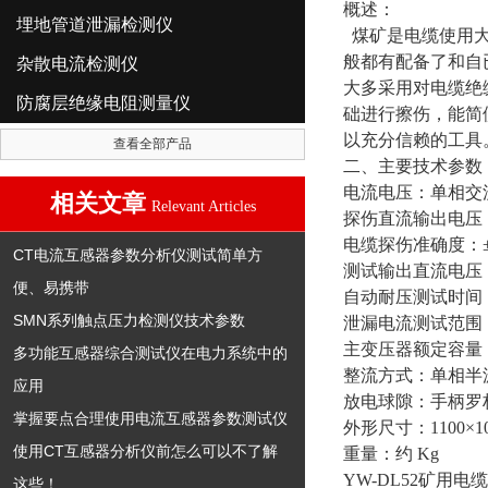
概述：
埋地管道泄漏检测仪
煤矿是电缆使用
般都有配备了和自
杂散电流检测仪
大多采用对电缆绝
防腐层绝缘电阻测量仪
础进行擦伤，能简
以充分信赖的工具
查看全部产品
二、主要技术参数
电流电压：单相交
相关文章
Relevant Articles
探伤直流输出电压
电缆探伤准确度：
CT电流互感器参数分析仪测试简单方
测试输出直流电压
便、易携带
自动耐压测试时间
SMN系列触点压力检测仪技术参数
泄漏电流测试范围
主变压器额定容量
多功能互感器综合测试仪在电力系统中的
整流方式：单相半
应用
放电球隙：手柄罗
掌握要点合理使用电流互感器参数测试仪
外形尺寸：
1100×1
使用CT互感器分析仪前怎么可以不了解
重量：约
Kg
YW-DL52矿用
这些！