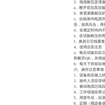
3
、电缆耐压及泄
a
、断开背后高压
b
、将需测量耐压
c
、合箱体内电源
告，按高压合，再
d
、在规定时间内
e
、在试验耐压的
f
、换其它芯线重复
4
、使用后应注意
a
、每次试验后应
即断开
QK
，并用
b
、每天下班前应
六、操作注意事项
1
、设备前应辅上
2
、操作人员应穿
3
、被试电缆芯线
4
、工作现场应禁
5
、用壹年后，应
6
、定期（视设备