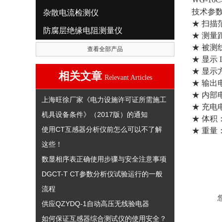
技术参
杂散电流检测仪
★ 扫描
防腐层绝缘电阻测量仪
★ 测量距
★ 被测
查看全部产品
★ 显示 
★ 显示
相关文章
Relevant Articles
★ 输出
★ 内部
上海旺徐厂家《电力设施许可证所需施工
★ 充电电
机具设备条件》（2017版）的通知
★ 体积：
使用CT互感器分析仪前怎么可以不了解
★ 重量：
这些！
数显相序表正确使用步骤与安全注意事项
DGCT-T CT参数分析仪试验运行的一般
流程
供应QZYDQ-1自动高压无线验电器
如何保证互感器综合测试仪的使用安全？