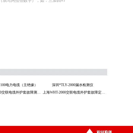
（填写阿拉伯数字），如：三加四=7
MY100电力电缆（主绝缘）
深圳*TLY-2000漏水检测仪
广州WHT-3000交联电缆外护套故障测试仪
上海WHT-2000交联电缆外护套故障定位仪