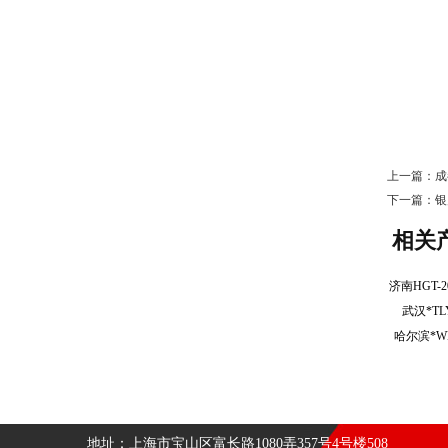
上一篇：
成
下一篇：
银
相关
武汉*T
哈尔滨*W
地址：上海市宝山区富长路1080弄357号4号楼508