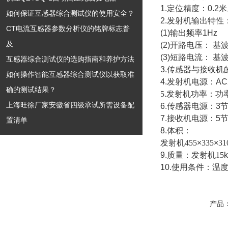
1.定位精度：0.2
如何保证互感器综合测试仪的使用安全？
2.发射机输出特性
CT电流互感器参数分析仪的铭牌标志普
(1)输出频率1Hz
及
(2)开路电压
：
基波
(3)短路电流
：
基波
互感器综合测试仪的选购指南和养护方法
3.传感器与接收机
如何操作智能互感器综合测试仪以获取准
4.发射机电源：A
确的测试结果？
5.发射机功率：功率
上海旺徐厂家安徽省四级承试所需设备配
6.传感器电源：3
7.接收机电源：5
置清单
8.体积：
发射机455
×
335
×
31
9.质量：
发射机15
10.使用条件：温度:
产品