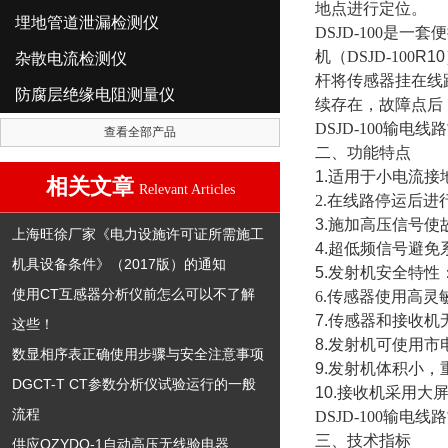
地点进行定位。
埋地管道泄漏检测仪
DSJD-100
是一套便
机（
DSJD-100
R1
杂散电流检测仪
杆将传感器挂在线
防腐层绝缘电阻测量仪
续存在，故障点后
DSJD-100输电
查看全部产品
二、功能特点
1.适用
于
小电流接
相关文章
Relevant Articles
2.在线路停运后
3.施加高压信号使
上海旺徐厂家《电力设施许可证所需施工
4.超低频信号避免
机具设备条件》（2017版）的通知
5.发射机安全特
使用CT互感器分析仪前怎么可以不了解
6.传感器使用高
7.传感器和接收机
这些！
8.发射机可使用市
数显相序表正确使用步骤与安全注意事项
9.发射机体积小
DGCT-T CT参数分析仪试验运行的一般
10.接收机采用大
流程
DSJD-100输电
三、技术指标
供应QZYDQ-1自动高压无线验电器