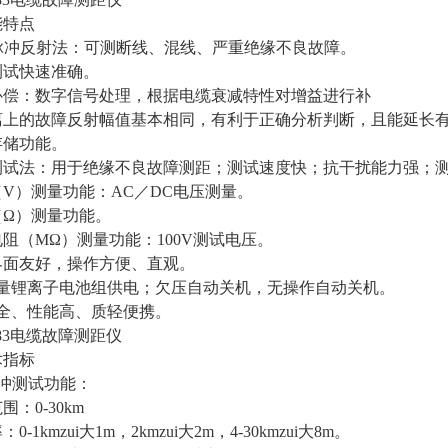
能特点
DR脉冲反射法：可测断线、混线、严重绝缘不良故障。
动测试快速准确。
益补偿：数字信号处理，根据电缆衰减特性对增益进行补
离上的故障反射幅值基本相同，有利于正确分析判断，且能延长
形存储功能。
桥测试法：用于绝缘不良故障测距；测试速度快；抗干扰能力强；
压（V）测量功能：AC／DC电压测量。
阻（Ω）测量功能。
缘电阻（MΩ）测量功能：100V测试电压。
机界面友好，操作方便、直观。
大容量锂离子电池组供电；欠压自动关机，无操作自动关机。
功能全、性能高、质轻便携。
983电缆故障测距仪
术指标
R脉冲测试功能：
范围：0-30km
：0-1kmzui大1m，2kmzui大2m，4-30kmzui大8m。