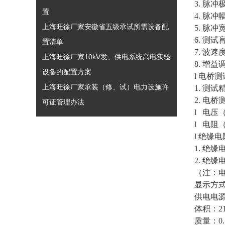
3. 脉
置
4. 脉冲
上海旺徐厂家安徽省五级承试所需设备配
5. 脉冲
6. 测试
置清单
7. 波速
上海旺徐厂家10kV发、供电系统高电实验
8. 增益
设备的配置方案
l 电桥
上海旺徐厂家承装（修、试）电力设施许
1. 测试
2. 电桥
可证管理办法
l 电压
l 电阻
l 绝缘
1. 绝缘
2. 绝
（注：
显示方式：
供电电源
体积：21
质量：0