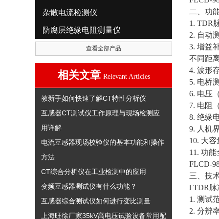
二、功
杂散电流检测仪
1. T
防腐层绝缘电阻测量仪
2. 自
3. 增
查看全部产品
不同距
4. 波
相关文章
Relevant Articles
5. 电
6. 电
教新手如何快速了解CT特性分析仪
7. 电
互感器CT测试仪工作原理与现场检测应
8. 绝
用详解
9. 人
10. 
电流互感器现场校验仪的基本功能和操作
11. 
方法
FLCD-
CT综合分析仪在工业检测中的应用
三、技
变频互感器测试仪有什么功能？
l TD
1. 测试
互感器综合测试仪如何进行变比测量
2. 分辨率
上海旺徐厂家35kV高电压试验设备常用配