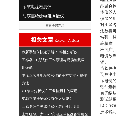
能聚合
杂散电流检测仪
本仪器
防腐层绝缘电阻测量仪
仪器的
对比等
查看全部产品
集数据
特强。
相关文章
Relevant Articles
高精度
应面广
教新手如何快速了解CT特性分析仪
电缆故
互感器CT测试仪工作原理与现场检测应
求。
用详解
当软件测
到被测
电流互感器现场校验仪的基本功能和操作
示电缆
方法
软件选
CT综合分析仪在工业检测中的应用
点闪络
变频互感器测试仪有什么功能？
测试结
LCG5
互感器综合测试仪如何进行变比测量
技术说
上海旺徐厂家35kV高电压试验设备常用配