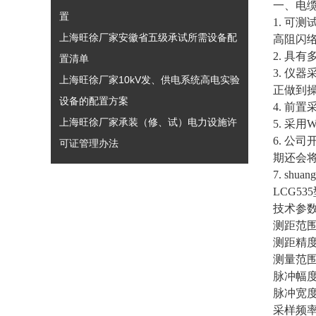
一、电
置
1. 可
上海旺徐厂家安徽省五级承试所需设备配
高阻闪
2. 具
置清单
3. 仪
上海旺徐厂家10kV发、供电系统高电实验
正做到
设备的配置方案
4. 
上海旺徐厂家承装（修、试）电力设施许
5. 采
6. 
可证管理办法
期还会
7. s
LCG5
技术参
测距范围:
测距精度
测量范围
脉冲幅度
脉冲宽度:
采样频率: