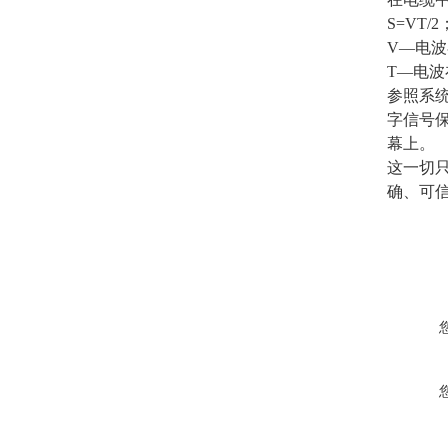
S=VT
V―电
T―电
参照系统
字信号
幕上。
这一切
确、可