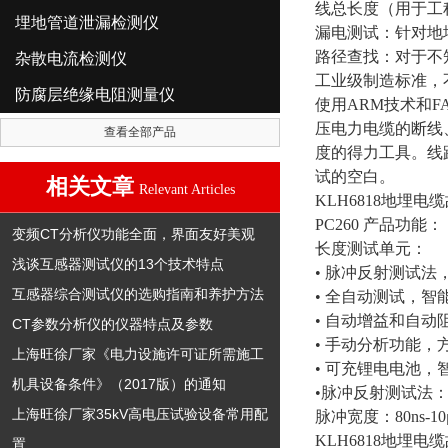
线总长度（用于工
埋地管道泄漏检测仪
漏电测试：针对地
路径查找：对于不
杂散电流检测仪
工业级制造标准，
防腐层绝缘电阻测量仪
使用ARM技术和
压电力电缆的断线
查看全部产品
度的得力工具。线
试的空白。
相关文章
Relevant Articles
KLH6818地埋电
PC260 产品功能：
变频CT分析仪功能全面，界面友好美观
长度测试单元：
浅谈互感器测试仪的13个技术特点
• 脉冲反射测试
互感器综合测试仪的选购指南和养护方法
• 全自动测试，
• 自动增益和自
CT参数分析仪的仪器特点及参数
• 手动分析功能
上海旺徐厂家《电力设施许可证所需施工
• 可充锂电电池
机具设备条件》（2017版）的通知
•脉冲反射测试法：
上海旺徐厂家35kV高电压试验设备常用配
脉冲宽度：80ns-1
KLH6818地埋电
置