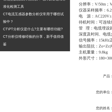
分辨率：
V/50m
；
准化检测工具
仪器采样频率：
6.2
CT电流互感器参数分析仪常用于哪些试
电
源：
AC220V
±
验中？
待机时间：可连续
管
理：电缆埋设
CT\PT分析仪是什么?主要有哪些功能?
深度及时间、电缆
CT分析仪维修经验的分享，新手值得借
信号频率：
15kHz
鉴
输出阻抗：
Zo=Zc(
主机重量：
9.
外形尺寸：
180
×
30
产品
您的单位
您的姓名