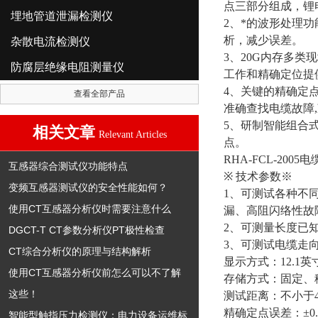
点三部分组成，锂
埋地管道泄漏检测仪
2
、*的波形处理
析，减少误差。
杂散电流检测仪
3
、
20G
内存多类现
防腐层绝缘电阻测量仪
工作和精确定位提
4
、关键的精确定
查看全部产品
准确查找电缆故障
,
5
、研制智能组合
相关文章
Relevant Articles
点。
RHA-FCL-200
互感器综合测试仪功能特点
※
技术参数※
变频互感器测试仪的安全性能如何？
1
、可测试各种不
使用CT互感器分析仪时需要注意什么
漏、高阻闪络性故
2
、可测量长度已
DGCT-T CT参数分析仪PT极性检查
3
、可测试电缆走
CT综合分析仪的原理与结构解析
显示方式：
12.1
英
使用CT互感器分析仪前怎么可以不了解
存储方式：固定、
这些！
测试距离：不小于
精确定点误差：±
0
智能型触指压力检测仪：电力设备运维标