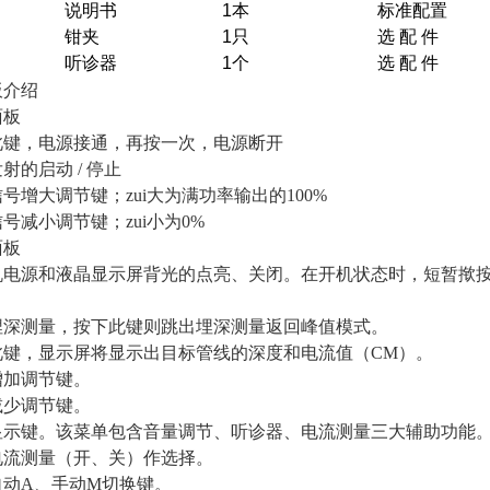
说明书
1本
标准配置
钳夹
1只
选 配 件
听诊器
1个
选 配 件
板介绍
面板
此键，电源接通，再按一次，电源断开
射的启动 / 停止
号增大调节键；zui大为满功率输出的100%
号减小调节键；zui小为0%
面板
机电源和液晶显示屏背光的点亮、关闭。在开机状态时，短暂揿按
埋深测量，按下此键则跳出埋深测量返回峰值模式。
此键，显示屏将显示出目标管线的深度和电流值（CM）。
增加调节键。
减少调节键。
显示键。该菜单包含音量调节、听诊器、电流测量三大辅助功能
电流测量（开、关）作选择。
自动A、手动M切换键。