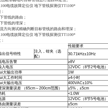
1100电缆故障定位仪 地下管线探测仪TT1100*
能：
地下管线的路由；
地下管线的埋深；
电流方向测试精确判断目标管线的路由和埋深；
1100电缆故障定位仪 地下管线探测仪TT1100*
数：
性能要求
注入，钳夹（选
输出信号特性
30.71kHz±10Hz
配）
低电压吿警
≥8V
输入电压
12VDC（8节2号电池
zui大输出功率
1W
zui大工作时间
≥4小时
zui大输出电压
400VAC±10%
埋深测量误差 （65cm～200cm范围）
±5%，±5cm
功耗
<1.0W
电源
12VDC（8节5号电池
路由测量误差
≤5cm