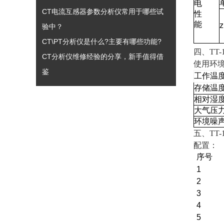
电
CT电流互感器参数分析仪常用于哪些试
性
能
验中？
CT\PT分析仪是什么?主要有哪些功能?
四、TT-
CT分析仪维修经验的分享，新手值得借
使用环
鉴
工作温
存储温
相对湿
大气压
环境噪
五、TT-
配置：
序号
1
2
3
4
5