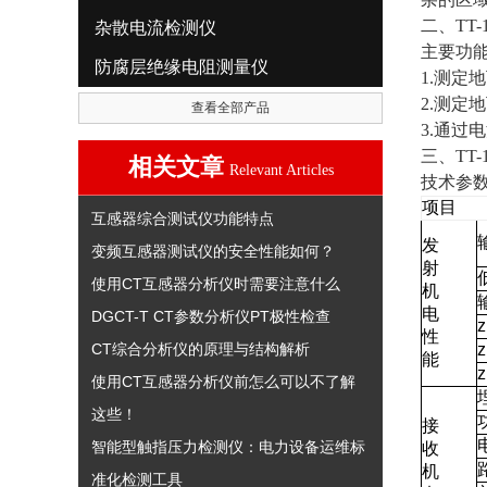
二、TT-
杂散电流检测仪
主要功
防腐层绝缘电阻测量仪
1.测定
2.测定
查看全部产品
3.通过
三、TT-
相关文章
Relevant Articles
技术参
项目
互感器综合测试仪功能特点
发
变频互感器测试仪的安全性能如何？
射
使用CT互感器分析仪时需要注意什么
机
电
DGCT-T CT参数分析仪PT极性检查
性
CT综合分析仪的原理与结构解析
能
使用CT互感器分析仪前怎么可以不了解
这些！
接
智能型触指压力检测仪：电力设备运维标
收
机
准化检测工具