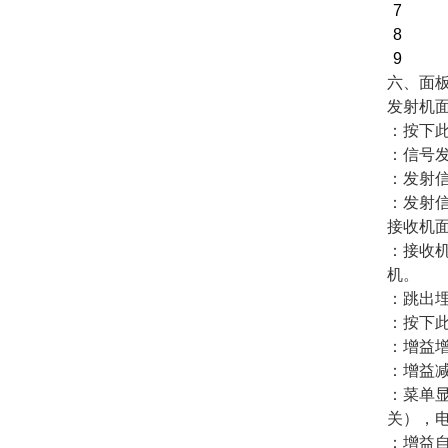
7
8
9
六、面
发射机
：按下
：信号发
：发射信
：发射信
接收机
：接收
机。
：跳出
：按下
：增益
：增益
：菜单
关），
：增益