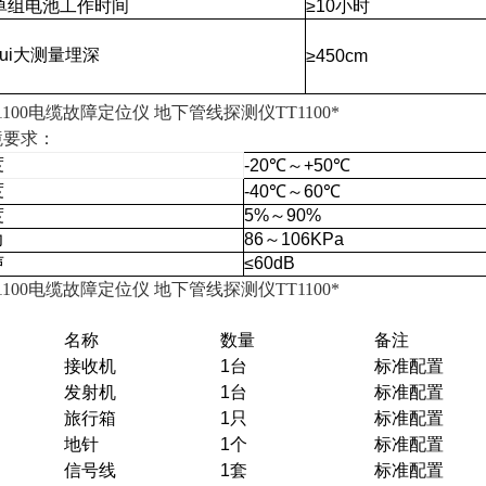
单组电池工作时间
≥10小时
zui大测量埋深
≥450cm
1100电缆故障定位仪 地下管线探测仪TT1100*
境要求：
度
-20℃～+50℃
度
-40℃～60℃
度
5%～90%
力
86～106KPa
声
≤60dB
1100电缆故障定位仪 地下管线探测仪TT1100*
名称
数量
备注
接收机
1台
标准配置
发射机
1台
标准配置
旅行箱
1只
标准配置
地针
1个
标准配置
信号线
1套
标准配置