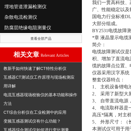
我们一贯高科技、
埋地管道泄漏检测仪
广、性能稳定以及
国电力行业标准DL/
杂散电流检测仪
大部分组成。
防腐层绝缘电阻测量仪
BY2531电缆故障
*章 液晶显示电缆
查看全部产品
简介：
电
缆故障测试仪是
相关文章
Relevant Articles
积、增加了直流电
缆的故障点位置、
教新手如何快速了解CT特性分析仪
仪器采用汉字系统
互感器CT测试仪工作原理与现场检测应
整套仪器特点：
用详解
1、 主机设备锂
2、 采用了新型
电流互感器现场校验仪的基本功能和操作
3、 自带直流电
方法
4、 电流取样器
CT综合分析仪在工业检测中的应用
高压*隔离，对主
变频互感器测试仪有什么功能？
5、 外形尺寸：（长×
本测试仪可用于用
互感器综合测试仪如何进行变比测量