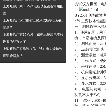
测试仪方框图：
电
上海旺徐厂家35kV高电压试验设备常用配
置
BY2531电缆故障
上海旺徐厂家安徽省五级承试所需设备配
*节 主要技术性能
一、测试仪技术指
置清单
1、使用范围：用
上海旺徐厂家10kV发、供电系统高电实验
缆，市话电缆及两
设备的配置方案
2、 测试距离：zu
上海旺徐厂家承装（修、试）电力设施许
3、 zui短测试距
4、 测量误差：粗
可证管理办法
5、 工作方式：
6、 采样速率：25
7、 机内发送脉冲宽度
8、 显示分辨率：V
9、 显示方式：32
10、电源与功耗：A
功耗不大于6W。
11、 体积：300×