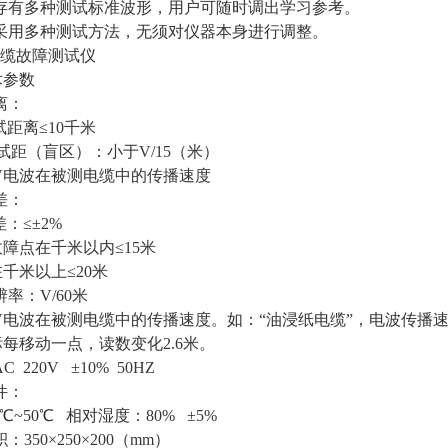
内存有多种测试标准波形，用户可随时调出学习参考。
接采用多种测试方法，无须对仪器本身进行调整。
2电缆故障测试仪
术参数
试距离：
距离≤10千米
短测试距（盲区）：小于V/15（米）
V电波在被测电缆中的传播速度
差：
：≤±2%
障点在千米以内≤15米
千米以上≤20米
辨率：V/60米
电波在被测电缆中的传播速度。如：“油浸纸电缆”，电波传播速度为1
每移动一点，读数变化2.6米。
C 220V ±10% 50HZ
件：
℃~50℃ 相对湿度：80% ±5%
：350×250×200（mm）