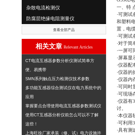
一、特 
杂散电流检测仪
·可测
防腐层绝缘电阻测量仪
和塑料
置，电
查看全部产品
·可测
·对于
相关文章
Relevant Articles
·一屏
·屏幕
CT电流互感器参数分析仪测试简单方
·仪器
便、易携带
·仪器
SMN系列触点压力检测仪技术参数
·仪器
·可同
多功能互感器综合测试仪在电力系统中的
·可现
应用
·仪器有
掌握要点合理使用电流互感器参数测试仪
讨。
使用CT互感器分析仪前怎么可以不了解
·本仪器
·可利用
这些！
·具有
上海旺徐厂家承装（修、试）电力设施许