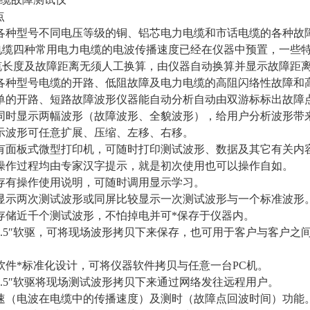
点
试各种型号不同电压等级的铜、铝芯电力电缆和市话电缆的各种故
电缆四种常用电力电缆的电波传播速度已经在仪器中预置，一些
缆长度及故障距离无须人工换算，由仪器自动换算并显示故障距
试各种型号电缆的开路、低阻故障及电力电缆的高阻闪络性故障和
简单的开路、短路故障波形仪器能自动分析自动由双游标标出故障
可同时显示两幅波形（故障波形、全貌波形），给用户分析波形带
显示波形可任意扩展、压缩、左移、右移。
配有面板式微型打印机，可随时打印测试波形、数据及其它有关内
的操作过程均由专家汉字提示，就是初次使用也可以操作自如。
内存有操作使用说明，可随时调用显示学习。
时显示两次测试波形或同屏比较显示一次测试波形与一个标准波形
场存储近千个测试波形，不怕掉电并可*保存于仪器内。
3.5″软驱，可将现场波形拷贝下来保存，也可用于客户与客户
软件*标准化设计，可将仪器软件拷贝与任意一台PC机。
3.5″软驱将现场测试波形拷贝下来通过网络发往远程用户。
测速（电波在电缆中的传播速度）及测时（故障点回波时间）功能