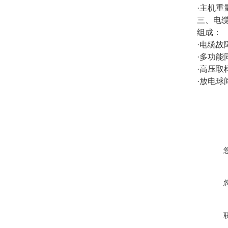
·主机重量
三、电
组成：
·电缆故
·多功能
·高压取
·放电球