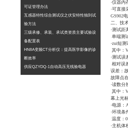
·仪器
可证管理办法
·可直
互感器特性综合测试仪之伏安特性独到试
GS90
二、技
验方法
·测
三级承修、承装、承试类资质主要试验设
单端测试
备配置表
·zui
HN8A变频CT分析仪：提高医学影像的诊
其中：
·测试误
断效率
相对误差
供应QZYDQ-1自动高压无线验电器
误差：故
故障点在
·读数分
其中：V
幕上光标
·电源：A
·环境条
温度：0
·主机体积