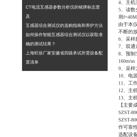
4、主机
CT电流互感器参数分析仪的铭牌标志普
5、读数
及
用f=40
由于本
互感器综合测试仪的选购指南和养护方法
不断的放
如何操作智能互感器综合测试仪以获取准
6、采样频
确的测试结果？
7、双
上海旺徐厂家安徽省四级承试所需设备配
8、预制
160m/
置清单
9、采
10、电
11、工
12、主机
13、主机
【主要
SZST
SZST
作可靠
选配设备