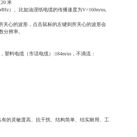
0 米
（MHz）。比如油浸
纸电缆的传播速度为V=160m/us,
向所关心的波形，点击鼠标的左键则所关心的波形会
读数分辨率。
us，塑料电缆（市
话电缆）:184m/us，不滴流：
其具有的灵敏度高、抗干扰、结构简单、结实耐用、工