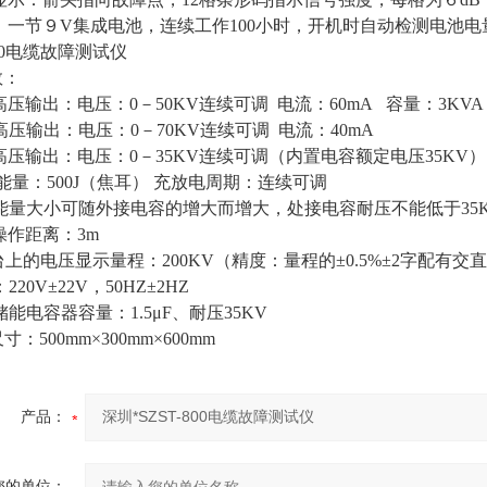
一节９V集成电池，连续工作100小时，开机时自动检测电池电
800电缆故障测试仪
数：
高压输出：电压：0－50KV连续可调 电流：60mA 容量：3KVA
高压输出：电压：0－70KV连续可调 电流：40mA
高压输出：电压：0－35KV连续可调（内置电容额定电压35KV）
：500J（焦耳） 充放电周期：连续可调
能量大小可随外接电容的增大而增大，处接电容耐压不能低于35
操作距离：3m
台上的电压显示量程：200KV（精度：量程的±0.5%±2字配有交
220V±22V，50HZ±2HZ
储能电容器容量：1.5μF、耐压35KV
寸：500mm×300mm×600mm
产品：
您的单位：