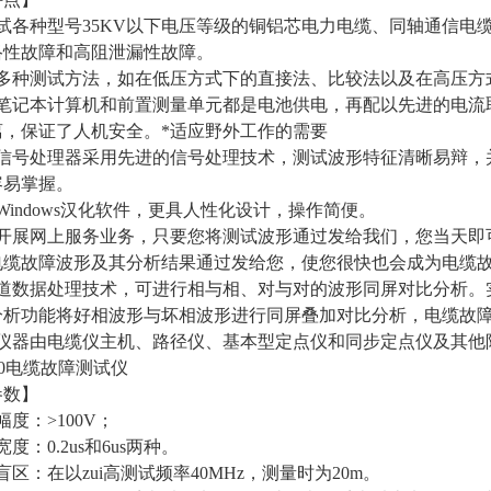
试各种型号35KV以下电压等级的铜铝芯电力电缆、同轴通信电
络性故障和高阻泄漏性故障。
有多种测试方法，如在低压方式下的直接法、比较法以及在高压方
于笔记本计算机和前置测量单元都是电池供电，再配以先进的电流
离，保证了人机安全。*适应野外工作的
需要
速信号处理器采用先进的信号处理技术，测试波形特征清晰易辩，
容易掌握。
Windows汉化软件，更具人性化设计，操作简便。
司开展网上服务业务，只要您将测试波形通过发给我们，您当天即
电缆故障波形及其分析结果通过发
给您，使您很快也会成为电缆
通道数据处理技术，可进行相与相、对与对的波形同屏对比分析。
分析功能将好相波形与坏相波形进行同屏叠加对
比分析，电缆故
套仪器由电缆仪主机、路径仪、基本型定点仪和同步定点仪及其他
800电缆故障测试仪
参数】
幅度：>100V；
度：0.2us和6us两种。
盲区：在以zui高测试频率40MHz，测量时为20m。