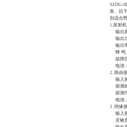
SZDG
靠、抗
别适合
1.发射机
输出频率
输出功率
输出电压
蜂 鸣
故障指
电池：1
2. 路由
输入频率
探测路
探测埋
电池：
3 .绝
输入频率
灵敏度调
输出显