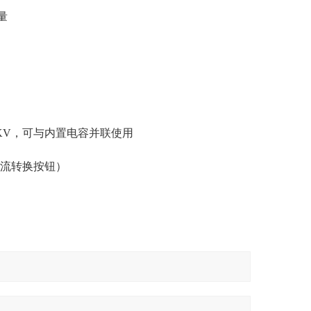
量
KV，可与内置电
容并联使用
直流转换按钮）