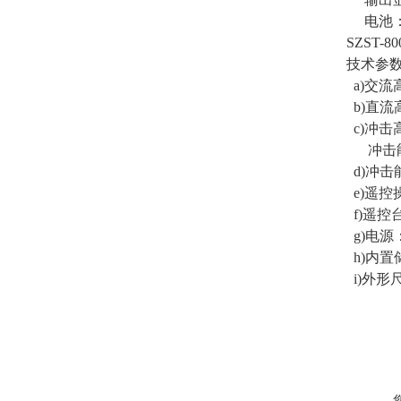
电池：
SZST-
技术参
a)交流
b)直流
c)冲击
冲击能量
d)冲击
e)遥控
f)遥控
g)电源：
h)内置
i)外形尺