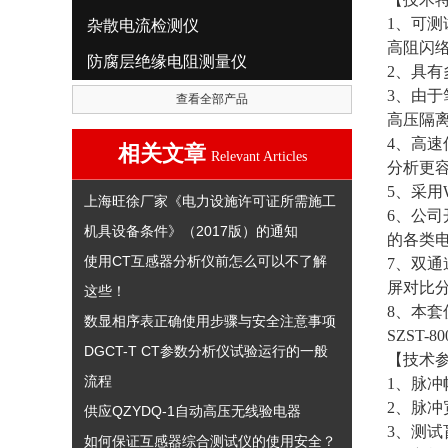
1、可测
杂散电流检测仪
高阻闪
防腐层绝缘电阻测量仪
2、具
3、由
查看全部产品
高压隔
4、高
相关文章
Relevant Articles
分析更
5、采用
上海旺徐厂家《电力设施许可证所需施工
6、公
机具设备条件》（2017版）的通知
的各类
使用CT互感器分析仪前怎么可以不了解
7、双
屏对比
这些！
8、本
数显相序表正确使用步骤与安全注意事项
SZST-
DGCT-T CT参数分析仪试验运行的一般
【技术
流程
1、脉冲
2、脉冲宽
供应QZYDQ-1自动高压无线验电器
3、测试
如何保证互感器综合测试仪的使用安全？