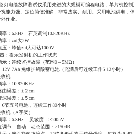
-II路灯电缆故障测试仪采用先进的大规模可编程电路，单片机
干扰能力强、定位简便准确，非常皮实、耐用。采用电池供电，
野外作业。
：6.8Hz 石英调制10.820KHz
：zui大2W
：峰值zui大可达1000V
 器：提示发射机的工作状态
示：连续监控故障（范围0～5MΩ）
2V 7Ah 免维护铅酸蓄电池（充满后可连续工作5-12小时）
接收机
：10.820KHz
由误差：±２cm
深误差：±５cm
6节五号电池，连续工作80小时
缘接收机（A字架）
：6.8Hz 灵敏度：≥500nV
节：自动 动态范围：>150dB
示：箭头指向故障点，12格条形码指示信号强度，每格为６dB