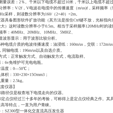
测量误差：2％。千米以下电缆不超过10米，千米以上电缆不超过2
分辨率：V/2f，V电波在电缆中的传播速度（m/us)f，采样频率
MHz采样，则读数分辨率为160/（2×40）=2m。
仪器具备图形软件扩放功能（其方法是按住Ctrl键不放，光标指
大）这时读数分辨率小于0.5m。相当于采样频率120MHz时的
率：40MHz、20MHz、10MHz、5MHZ、
通道波形显示：用于波形比较分析。
5种电缆介质的电波传播速度：油浸纸：160m/us，交联：172m/
us，同轴电缆：196m/us以及自选介质。
样方式：正常触发方式、自动触发方式，电流取样。
源：6v免维护可充电电瓶。
作温度：0—50℃；
体积：330×230×15Omm3；
重量：2.5kg。
成套仪器】
-800路径仪是核查地下电缆走向的仪器。
-800定点仪经过三十多年的考验，可称得上是定点仪经典之作。
性高等特点，一直为用户青睐。
：SZ300型一体化交直流高压发生器