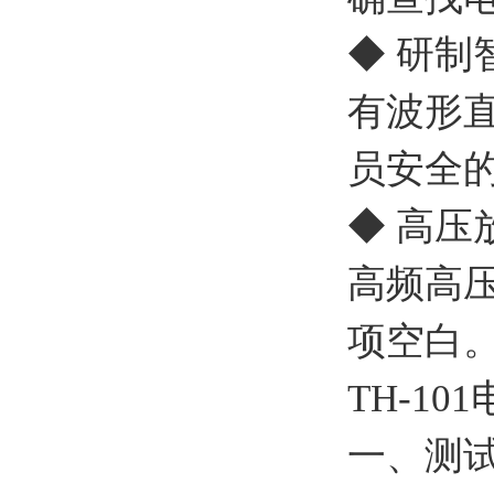
◆ 研制
有波形
员安全
◆ 高压
高频高
项空白
TH-1
一、测