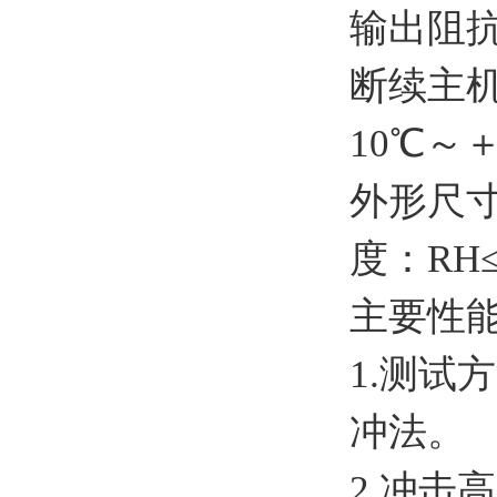
输出阻
断续主
10℃～＋
外形尺寸
度：RH≤
主要性
1.测
冲法。
2.冲击