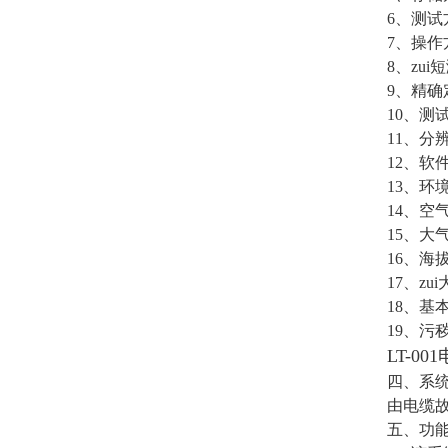
6、测
7、操
8、zu
9、精
10、测
11、分
12、软
13、环境温
14、空
15、大气
16、海
17、zui
18、基
19、污
LT-0
四、系
由电缆
五、功