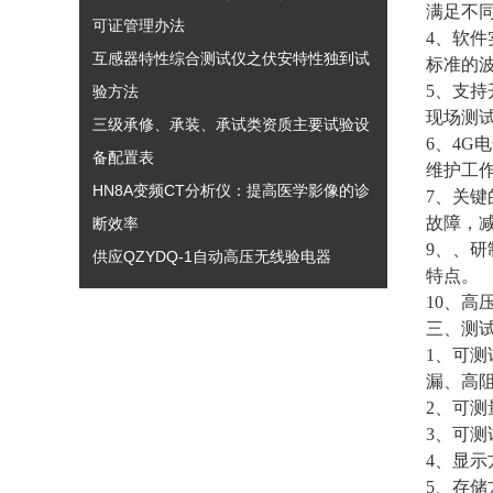
满足不
可证管理办法
4、软
互感器特性综合测试仪之伏安特性独到试
标准的
5、支持
验方法
现场测
三级承修、承装、承试类资质主要试验设
6、4
备配置表
维护工
HN8A变频CT分析仪：提高医学影像的诊
7、关
故障，
断效率
9、、
供应QZYDQ-1自动高压无线验电器
特点。
10、高
三、测
1、可
漏、高
2、可
3、可
4、显示
5、存储