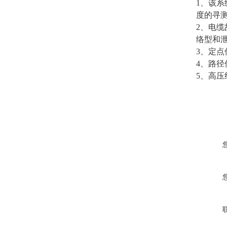
1、该
度的寻
2、电
络型和
3、定点
4、路
5、高