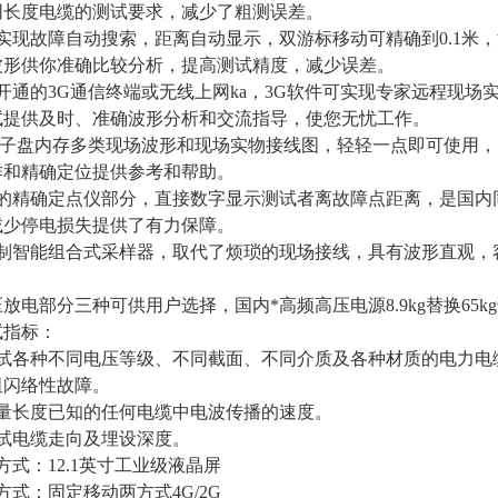
同长度电缆的测试要求，减少了粗测误差。
件实现故障自动搜索，距离自动显示，双游标移动可精确到0.1米
波形供你准确比较分析，提高测试精度，减少误差。
开通的3G通信终端或无线上网ka，3G软件可实现专家远程现
试提供及时、准确波形分析和交流指导，使您无忧工作。
G电子盘内存多类现场波形和现场实物接线图，轻轻一点即可使用
作和精确定位提供参考和帮助。
键的精确定点仪部分，直接数字显示测试者离故障点距离，是国内
减少停电损失提供了有力保障。
研制智能组合式采样器，取代了烦琐的现场接线，具有波形直观，
压放电部分三种可供用户选择，国内*高频高压电源8.9kg替换65
试指标：
测试各种不同电压等级、不同截面、不同介质及各种材质的电力电
阻闪络性故障。
测量长度已知的任何电缆中电波传播的速度。
测试电缆走向及埋设深度。
方式：12.1英寸工业级液晶屏
方式：固定移动两方式4G/2G