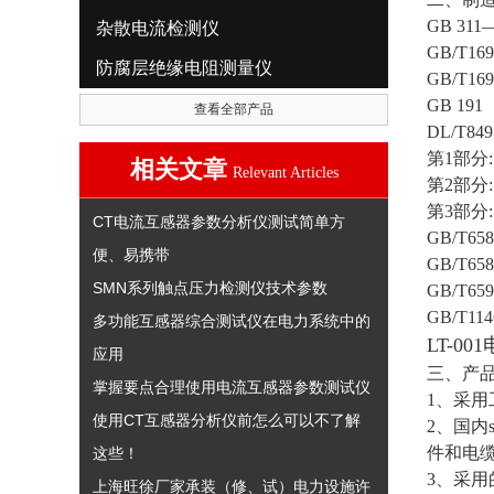
GB 3
杂散电流检测仪
GB/T1
防腐层绝缘电阻测量仪
GB/T1
GB 19
查看全部产品
DL/T8
第1部分
相关文章
Relevant Articles
第2部分
第3部分
CT电流互感器参数分析仪测试简单方
GB/T6
便、易携带
GB/T6
SMN系列触点压力检测仪技术参数
GB/T
GB/T1
多功能互感器综合测试仪在电力系统中的
LT-0
应用
三、
产
掌握要点合理使用电流互感器参数测试仪
1、采
使用CT互感器分析仪前怎么可以不了解
2、国内
件和电
这些！
3、采用
上海旺徐厂家承装（修、试）电力设施许