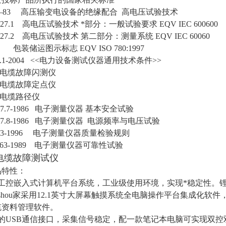
11—83 高压输变电设备的绝缘配合 高电压试验技术
6927.1 高电压试验技术 *部分：一般试验要求 EQV IEC 600600
6927.2 高电压试验技术 第二部分：测量系统 EQV IEC 60060
1 包装储运图示标志 EQV ISO 780:1997
49.1-2004 <<电力设备测试仪器通用技术条件>>
:电缆故障闪测仪
:电缆故障定点仪
:电缆路径仪
587.7-1986 电子测量仪器 基本安全试验
587.8-1986 电子测量仪器 电源频率与电压试验
6593-1996 电子测量仪器质量检验规则
1463-1989 电子测量仪器可靠性试验
01电缆故障测试仪
品特性：
用工控嵌入式计算机平台系统，工业级使用环境，实现*稳定性。
shou家采用12.1英寸大屏幕触摸系统全电脑操作平台集成化软
缆资料管理软件。
的USB通信接口，采集信号稳定，配一款笔记本电脑可实现双控双