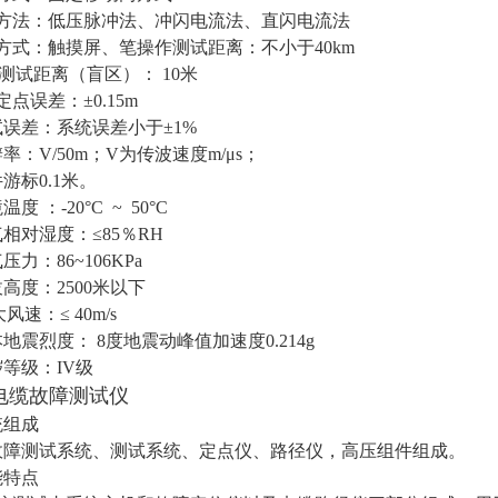
试方法：低压脉冲法、冲闪电流法、直闪电流法
作方式：触摸屏、笔操作测试距离：不小于40km
i短测试距离（盲区）： 10米
确定点误差：±0.15m
试误差：系统误差小于±1%
辨率：V/50m；V为传波速度m/μs；
件游标0.1米。
度 ：-20°C ~ 50°C
气相对湿度：≤85％RH
压力：86~106KPa
拔高度：2500米以下
大风速：≤ 40m/s
本地震烈度： 8度地震动峰值加速度0.214g
秽等级：IV级
01电缆故障测试仪
统组成
故障测试系统、测试系统、定点仪、路径仪，高压组件组成。
能特点