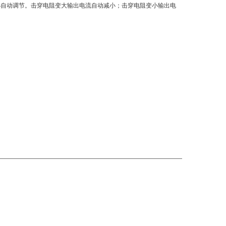
小自动调节。击穿电阻变大输出电流自动减小；击穿电阻变小输出电