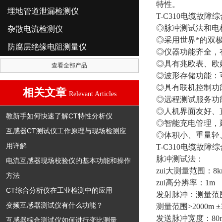
特性。
埋地管道泄漏检测仪
T-C310电缆故障
◎脉冲测试法和电
杂散电流检测仪
◎采用世界*的双
防腐层绝缘电阻测量仪
◎仪器功能齐全，有
◎具有兆欧表、欧
查看全部产品
◎波形存储功能：
◎具有联机控制功
相关文章
Relevant Articles
◎远程测试服务功
◎人机界面友好、
教新手如何快速了解CT特性分析仪
◎智能充电管理，
互感器CT测试仪工作原理与现场检测应
◎体积小、重量轻
用详解
T-C310电缆故障
脉冲测试法：
电流互感器现场校验仪的基本功能和操作
zui大测量范围：8k
方法
zui高分辨率：1m
CT综合分析仪在工业检测中的应用
发射脉冲：测量范围<
变频互感器测试仪有什么功能？
测量范围>2000m 
发送脉冲宽度：80n
互感器综合测试仪如何进行变比测量