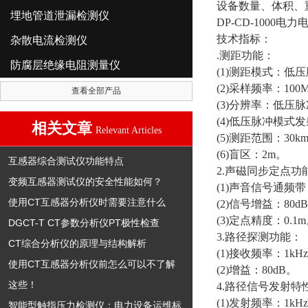
设备数量、体积、
埋地管道泄漏检测仪
DP-CD-1000
技术指标：
杂散电流检测仪
.测距功能：
防腐层绝缘电阻测量仪
(1)测距模式：低
(2)采样频率：100
查看全部产品
(3)分辨率：低压
(4)低压脉冲模式发
相关文章
Relevant Articles
(5)测距范围：30k
(6)盲区：2m。
互感器综合测试仪功能特点
2.声磁同步定点功
变频互感器测试仪的安全性能如何？
(1)声音信号通频带
使用CT互感器分析仪时需要注意什么
(2)信号增益：80d
(3)定点精度：0.1
DGCT-T CT参数分析仪PT极性检查
3.路径探测功能：
CT综合分析仪的原理与结构解析
(1)接收频率：1kH
使用CT互感器分析仪前怎么可以不了解
(2)增益：80dB。
这些！
4.路径信号发射特性(
(1)发射频率：1kH
智能型触指压力检测仪：电力设备运维标