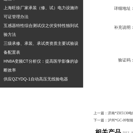
上海旺徐厂家承装（修、试）电力设施许
详细地址
可证管理办法
互感器特性综合测试仪之伏安特性独到试
补充说明
验方法
三级承修、承装、承试类资质主要试验设
备配置表
验证码
HN8A变频CT分析仪：提高医学影像的诊
断效率
供应QZYDQ-1自动高压无线验电器
上一篇：
济南*ZH513
下一篇：
泸州*GC-09
相关产品