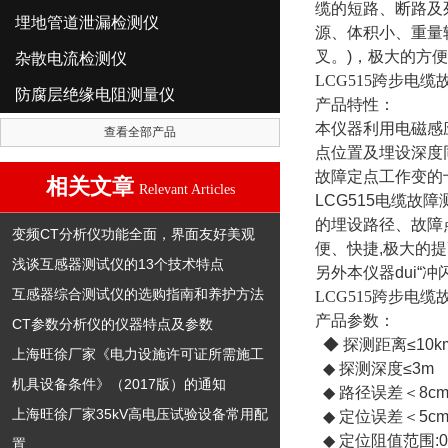
缆的短路、断路及
埋地管道泄漏检测仪
源、体积小、重量
叉。)，极大的方
杂散电流检测仪
LCG515跨步电
防腐层绝缘电阻测量仪
产品特性：
本仪器利用电磁感
查看全部产品
点位置及埋设深度
故障定点工作变的
相关文章
Relevant Articles
LCG515电缆
的埋设路径、故障
变频CT分析仪功能全面，界面友好美观
便、快捷,极大的
浅谈互感器测试仪的13个技术特点
另外本仪器dui
互感器综合测试仪的选购指南和养护方法
LCG515跨步电
产品参数：
CT参数分析仪的仪器特点及参数
◆ 探测距离≤10k
上海旺徐厂家《电力设施许可证所需施工
◆ 探测深度≤3m
机具设备条件》（2017版）的通知
◆ 路径误差＜8c
上海旺徐厂家35kV高电压试验设备常用配
◆ 定位误差＜5c
◆ 定位阻值范围:0
置