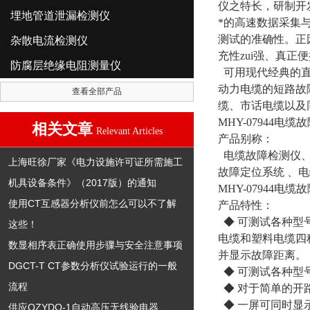
仪之特长，研制开
埋地管道泄漏检测仪
*的高速数据采集
测试的准确性。正因
杂散电流检测仪
充性zui强、真正
防腐层绝缘电阻测量仪
可用现代经典的直
动力电缆的短路故
查看全部产品
缆、市话电缆以及
MHY-07944电缆
相关文章
Relevant Articles
产品别称：
电缆故障检测仪、
上海旺徐厂家《电力设施许可证所需施工
故障定位系统 、
机具设备条件》（2017版）的通知
MHY-07944电缆
使用CT互感器分析仪前怎么可以不了解
产品特性：
◆ 可测试各种型
这些！
电缆和塑料电缆四
数显相序表正确使用步骤与安全注意事项
并显示故障距离。
DGCT-T CT参数分析仪试验运行的一般
◆ 可测试各种型
流程
◆ 对于简单的开
◆ 一屏可同时显
供应QZYDQ-1自动高压无线验电器