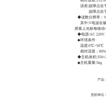
相对误差:≤±2%
误差:故障点在千
故障点在千米
◆读数分辨率：V/
其中:V电波在被测
屏幕上光标每移动一
◆电源:AC 220V ±
◆环境条件
温度:0℃~50
相对湿度：80% 
◆主机体积:350×25
◆主机重量:5kg
产品
您的单位