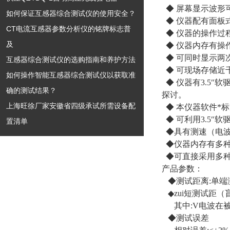
◆ 屏幕显示波形
如何保证互感器综合测试仪的使用安全？
◆ 仪器配有面板
CT电流互感器参数分析仪的铭牌标志普
◆ 仪器的操作过
及
◆ 仪器内存有操
◆ 可同时显示两
互感器综合测试仪的选购指南和养护方法
◆ 可现场存储近
如何操作智能互感器综合测试仪以获取准
◆ 仪器有3.5
确的测试结果？
探讨。
上海旺徐厂家安徽省四级承试所需设备配
◆ 本仪器软件*
◆ 可利用3.5″
置清单
◆具有测速（电波
◆仪器内存有多种
◆可直接采用多种
产品参数：
◆测试距离:单端测
◆zui短测试距（盲
其中:V电波在被
◆测试误差