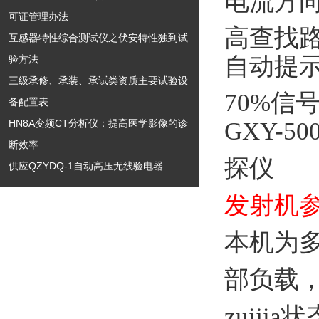
电流方
可证管理办法
高查找
互感器特性综合测试仪之伏安特性独到试
自动提
验方法
三级承修、承装、承试类资质主要试验设
70%信
备配置表
HN8A变频CT分析仪：提高医学影像的诊
GXY-
断效率
探仪
供应QZYDQ-1自动高压无线验电器
发射机
本机为
部负载
zuij