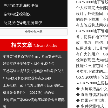
GXY-2000
埋地管道泄漏检测仪
个人即可完成全部操
设计，外壳坚固，
杂散电流检测仪
的条件下检测，不
防腐层绝缘电阻测量仪
有支管或构成网状
GXY-2000
查看全部产品
备，使得在地下管
政、电力、电信、
相关文章
Relevant Articles
应用以来，以其*
有广大的用户，G
变频CT分析仪功能全面，界面友好美观
检测仪现已成为此
浅谈互感器测试仪的13个技术特点
性能和应用范围上
互感器综合测试仪的选购指南和养护方法
各类地下管线的zu
GXY-2000地下
CT参数分析仪的仪器特点及参数
▲GXY-2000主
上海旺徐厂家《电力设施许可证所需施工
◆ 大屏幕液晶中文
机具设备条件》（2017版）的通知
◆ 直埋电缆故障的精
上海旺徐厂家35kV高电压试验设备常用配
◆ 自带充电电池
◆ 多种探测模式
置