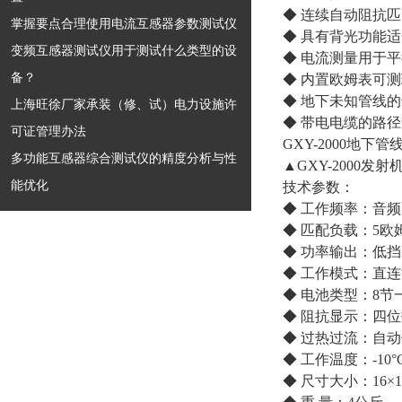
◆ 连续自动阻抗
掌握要点合理使用电流互感器参数测试仪
◆ 具有背光功能
变频互感器测试仪用于测试什么类型的设
◆ 电流测量用于平
备？
◆ 内置欧姆表可
◆ 地下未知管线
上海旺徐厂家承装（修、试）电力设施许
◆ 带电电缆的路
可证管理办法
GXY-2000地下
多功能互感器综合测试仪的精度分析与性
▲GXY-2000发射
能优化
技术参数：
◆ 工作频率：音
◆ 匹配负载：5欧姆-
◆ 功率输出：低挡
◆ 工作模式：直
◆ 电池类型：8节
◆ 阻抗显示：四
◆ 过热过流：自
◆ 工作温度：-10°C 
◆ 尺寸大小：16×16