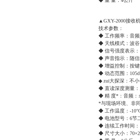
◆ 重 量：4公斤
▲GXY-2000接收
技术参数：
◆ 工作频率：音频、
◆ 天线模式：波
◆ 信号强度表示：条
◆ 声音指示：随
◆ 增益控制：按
◆ 动态范围：105d
◆ zui大探深：不
◆ 直读深度测量：三
◆ 精 度*：音频：±
*与现场环境、非
◆ 工作温度：-10°C 
◆ 电池型号：6节
◆ 连续工作时间：
◆ 尺寸大小：70×20