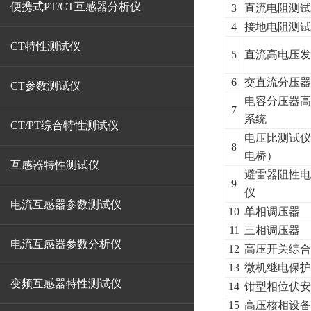
便携式PT/CT互感器分析仪
3
直流电阻测
4
接地电阻测
CT特性测试仪
5
直流高电压
6
交直流分压
CT参数测试仪
电容分压器
7
系统
CT/PT综合特性测试仪
电压比测试
8
电桥）
互感器特性测试仪
避雷器阻性
9
仪
电流互感器参数测试仪
10
单相调压器
11
三相调压器
电流互感器参数分析仪
12
高压开关综
13
微机继电保
变频互感器特性测试仪
14
钳型相位伏
15
高压核相设