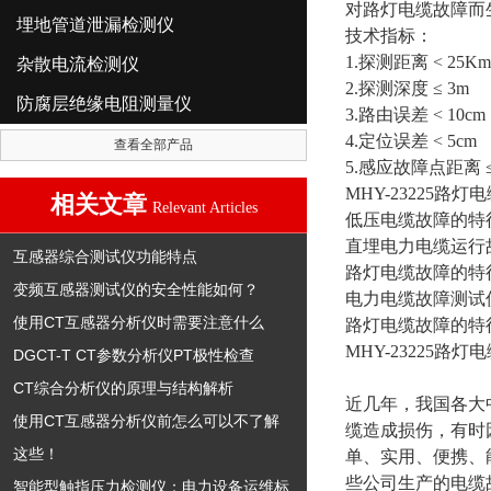
对路灯电缆故障而
埋地管道泄漏检测仪
技术指标：
1.探测距离 < 25Km
杂散电流检测仪
2.探测深度 ≤ 3m
防腐层绝缘电阻测量仪
3.路由误差 < 10cm
4.定位误差 < 5cm
查看全部产品
5.感应故障点距离 ≤
MHY-23225路
相关文章
Relevant Articles
低压电缆故障的特征
直埋电力电缆运行
互感器综合测试仪功能特点
路灯电缆故障的特
变频互感器测试仪的安全性能如何？
电力电缆故障测试
使用CT互感器分析仪时需要注意什么
路灯电缆故障的特
MHY-23225路
DGCT-T CT参数分析仪PT极性检查
CT综合分析仪的原理与结构解析
近几年，我国各大
使用CT互感器分析仪前怎么可以不了解
缆造成损伤，有时
这些！
单、实用、便携、
些公司生产的电缆
智能型触指压力检测仪：电力设备运维标