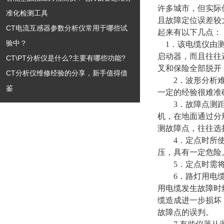
许多城市，但实际
准化检测工具
且故障定位误差较
CT电流互感器参数分析仪常用于哪些试
起来有以下几点：
验中？
1．该电缆仪由测
启动器，而且往往
CT\PT分析仪是什么?主要有哪些功能?
叉和保险全部脱开
CT分析仪维修经验的分享，新手值得借
2．波形分析难，
鉴
一定的经验很难准
3．故障点测距完
机，在地面通过分
测故障点，往往选
4．定点时所使用
压，具有一定危险
5．定点时需将
6．路灯用电缆对
用电缆发生故障时
缆造成进一步损坏
故障点的误判。