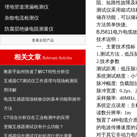
阻、短路性故障及
埋地管道泄漏检测仪
测试仪采用箱式结
储存功能，可以储
杂散电流检测仪
方法简单快捷。
防腐层绝缘电阻测量仪
BJ5811电力电
技术说明
：
查看全部产品
一、主要技术指标
1.测试方法，低
相关文章
Relevant Articles
2.技术参数
测试距离：低压脉冲
教新手如何快速了解CT特性分析仪
系统测试精度：小于
互感器CT测试仪工作原理与现场检测应
脉冲幅度: 负载阻抗
用详解
脉冲宽度: 0.2μs、
采样频率: 48MHz
电流互感器现场校验仪的基本功能和操作
系统定点误差：主
方法
读数分辨率: 1m
CT综合分析仪在工业检测中的应用
预置了4种电缆介质的
变频互感器测试仪有什么功能？
的电波传播速度的
对于其它非动力电
互感器综合测试仪如何进行变比测量