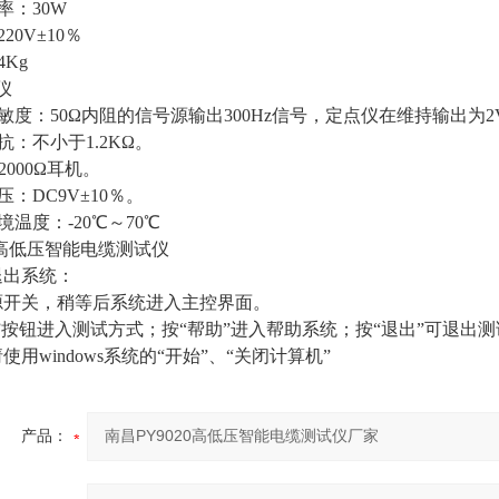
率：30W
20V±10％
4Kg
仪
敏度：50Ω内阻的信号源输出300Hz信号，定点仪在维持输出为2
抗：不小于1.2KΩ。
2000Ω耳机。
压：DC9V±10％。
境温度：-20℃～70℃
20高低压智能电缆测试仪
退出系统：
源开关，稍等后系统进入主控界面。
”按钮进入测试方式；按“帮助”进入帮助系统；按“退出”可退出
使用windows系统的“开始”、“关闭计算机”
产品：