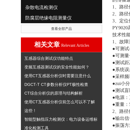
1、路径
杂散电流检测仪
2、路
防腐层绝缘电阻测量仪
3、定
PY90
查看全部产品
技术性
1、故障
相关文章
Relevant Articles
●可测
●可测
互感器综合测试仪功能特点
●测试距
变频互感器测试仪的安全性能如何？
●系统误
使用CT互感器分析仪时需要注意什么
●采样频
●zui小
DGCT-T CT参数分析仪PT极性检查
●测试盲
CT综合分析仪的原理与结构解析
●电源：
使用CT互感器分析仪前怎么可以不了解
●重量：
这些！
2、路径
●输出信
智能型触指压力检测仪：电力设备运维标
●振荡方
准化检测工具