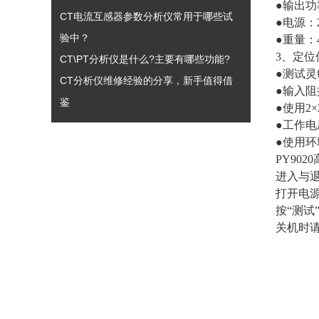
●输出功
CT电流互感器参数分析仪常用于哪些试
●电源：2
验中？
●重量：
3、定位
CT\PT分析仪是什么?主要有哪些功能?
●测试灵
CT分析仪维修经验的分享，新手值得借
●输入阻
鉴
●使用2×
●工作电
●使用环
PY90
进入与
打开电
按“测试
关机时请