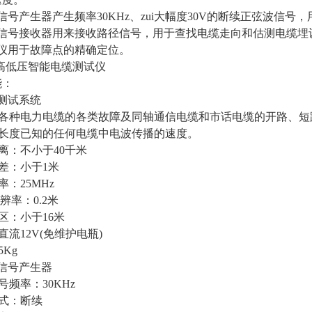
信号产生器产生频率30KHz、zui大幅度30V的断续正弦波信号
径信号接收器用来接收路径信号，用于查找电缆走向和估测电缆埋
位仪用于故障点的精确定位。
20高低压智能电缆测试仪
能：
测试系统
试各种电力电缆的各类故障及同轴通信电缆和市话电缆的开路、短
量长度已知的任何电缆中电波传播的速度。
离：不小于40千米
差：小于1米
率：25MHz
分辨率：0.2米
区：小于16米
直流12V(免维护电瓶)
5Kg
信号产生器
号频率：30KHz
式：断续