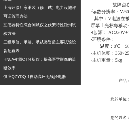
故障点在千米
上海旺徐厂家承装（修、试）电力设施许
·读数分辨率：V/6
可证管理办法
其中：V电波在被测
互感器特性综合测试仪之伏安特性独到试
屏幕上光标每移动一
·电 源： AC220V±
验方法
·环境条件：
三级承修、承装、承试类资质主要试验设
温度：0℃—50℃
备配置表
·主机体积：350×25
HN8A变频CT分析仪：提高医学影像的诊
·主机重量：5kg
断效率
供应QZYDQ-1自动高压无线验电器
产品
您的单位
您的姓名