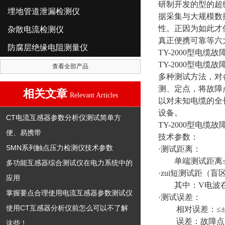
研制开发的型的超
埋地管道泄漏检测仪
据采集与大规模数
性。正因为如此才使
杂散电流检测仪
真正便携可靠等六
防腐层绝缘电阻测量仪
TY-2000型电缆
TY-2000型
查看全部产品
多种测试方法，对
测、定点，将故障
相关文章
Relevant Articles
以对未知电缆的全
设备。
CT电流互感器参数分析仪测试简单方
TY-2000型电缆
便、易携带
技术参数：
SMN系列触点压力检测仪技术参数
·测试距离：
单端测试距离≤
多功能互感器综合测试仪在电力系统中的
·zui短测试距（盲
应用
其中：V电波在
掌握要点合理使用电流互感器参数测试仪
·测试误差：
使用CT互感器分析仪前怎么可以不了解
相对误差：≤±
误差：故障点在
这些！